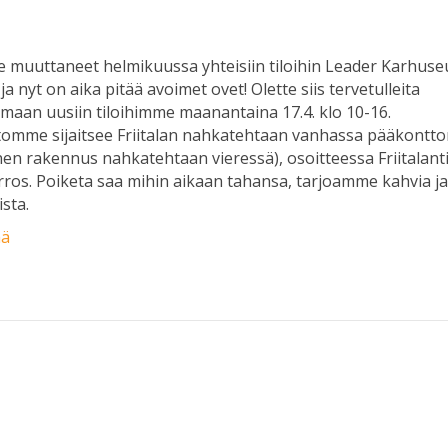
 muuttaneet helmikuussa yhteisiin tiloihin Leader Karhus
ja nyt on aika pitää avoimet ovet! Olette siis tervetulleita
maan uusiin tiloihimme maanantaina 17.4. klo 10-16.
omme sijaitsee Friitalan nahkatehtaan vanhassa pääkontto
nen rakennus nahkatehtaan vieressä), osoitteessa Friitalant
erros. Poiketa saa mihin aikaan tahansa, tarjoamme kahvia j
sta.
ää