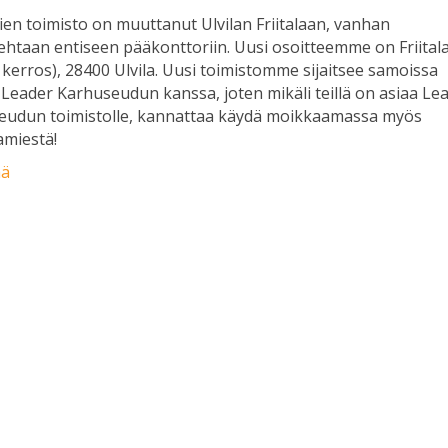
ien toimisto on muuttanut Ulvilan Friitalaan, vanhan
htaan entiseen pääkonttoriin. Uusi osoitteemme on Friital
. kerros), 28400 Ulvila. Uusi toimistomme sijaitsee samoissa
a Leader Karhuseudun kanssa, joten mikäli teillä on asiaa Le
eudun toimistolle, kannattaa käydä moikkaamassa myös
iamiestä!
ää