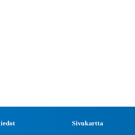
iedot
Sivukartta