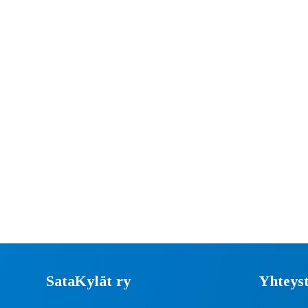
SataKylät ry
Yhteyst