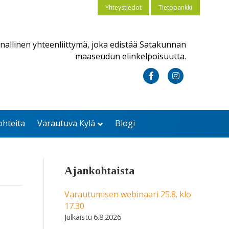
Yhteystiedot
Tietopankki
nallinen yhteenliittymä, joka edistää Satakunnan
maaseudun elinkelpoisuutta.
F
I
a
n
c
s
ohteita
Varautuva Kylä
Blogi
e
t
b
a
o
g
Ajankohtaista
o
r
k
a
Varautumisen webinaari 25.8. klo
17.30
m
6.8.2026