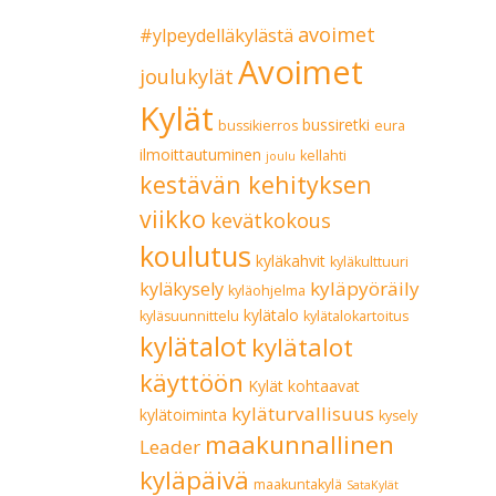
avoimet
#ylpeydelläkylästä
Avoimet
joulukylät
Kylät
bussiretki
bussikierros
eura
ilmoittautuminen
kellahti
joulu
kestävän kehityksen
viikko
kevätkokous
koulutus
kyläkahvit
kyläkulttuuri
kyläpyöräily
kyläkysely
kyläohjelma
kylätalo
kyläsuunnittelu
kylätalokartoitus
kylätalot
kylätalot
käyttöön
Kylät kohtaavat
kyläturvallisuus
kylätoiminta
kysely
maakunnallinen
Leader
kyläpäivä
maakuntakylä
SataKylät