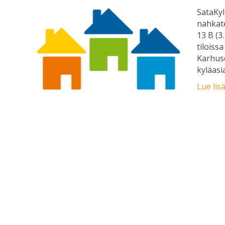
SataKyl
nahkate
13 B (3
tiloiss
Karhus
kyläas
Lue lis