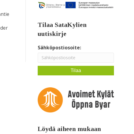
antie
Tilaa SataKylien
ader
uutiskirje
Sähköpostiosoite:
Löydä aiheen mukaan