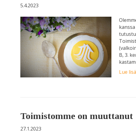
5.4.2023
Olemme
kanssa 
tutustu
Toimist
(valkoi
B, 3. k
kastami
Lue lis
Toimistomme on muuttanut
27.1.2023