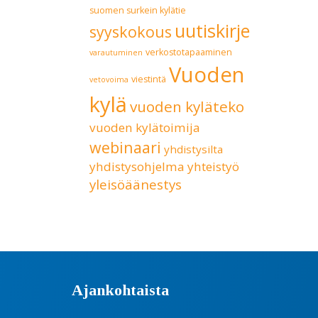
suomen surkein kylätie
uutiskirje
syyskokous
verkostotapaaminen
varautuminen
Vuoden
viestintä
vetovoima
kylä
vuoden kyläteko
vuoden kylätoimija
webinaari
yhdistysilta
yhdistysohjelma
yhteistyö
yleisöäänestys
Ajankohtaista