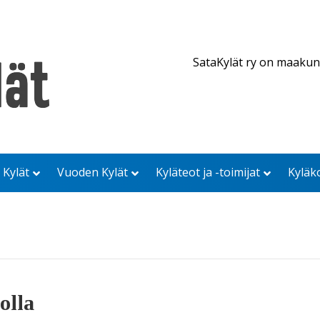
SataKylät ry on maakun
 Kylät
Vuoden Kylät
Kyläteot ja -toimijat
Kyläk
olla