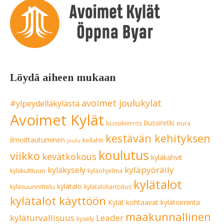
Löydä aiheen mukaan
avoimet joulukylät
#ylpeydelläkylästä
Avoimet Kylät
bussiretki
bussikierros
eura
kestävän kehityksen
ilmoittautuminen
kellahti
joulu
koulutus
viikko
kevätkokous
kyläkahvit
kyläpyöräily
kyläkysely
kyläkulttuuri
kyläohjelma
kylätalot
kylätalo
kyläsuunnittelu
kylätalokartoitus
kylätalot käyttöön
Kylät kohtaavat
kylätoiminta
maakunnallinen
kyläturvallisuus
Leader
kysely