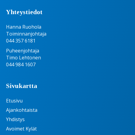
Yhteystiedot
Hanna Ruohola
Toiminnanjohtaja
044 357 6181
Puheenjohtaja
Timo Lehtonen
044 984 1607
Sivukartta
Etusivu
Ajankohtaista
Yhdistys
Avoimet Kylät