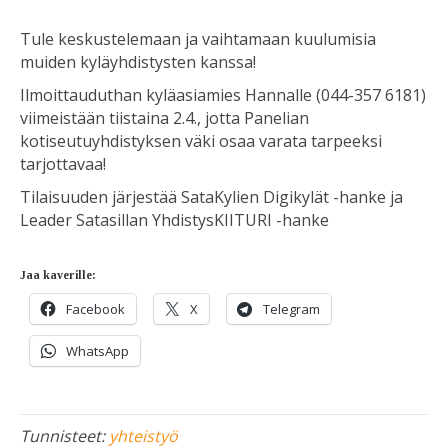
Tule keskustelemaan ja vaihtamaan kuulumisia
muiden kyläyhdistysten kanssa!
Ilmoittauduthan kyläasiamies Hannalle (044-357 6181)
viimeistään tiistaina 2.4., jotta Panelian
kotiseutuyhdistyksen väki osaa varata tarpeeksi
tarjottavaa!
Tilaisuuden järjestää SataKylien Digikylät -hanke ja
Leader Satasillan YhdistysKIITURI -hanke
Jaa kaverille:
Facebook
X
Telegram
WhatsApp
Tunnisteet:
yhteistyö