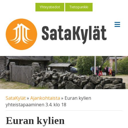
Yhteystiedot
Tietopankki
V
a
l
i
k
k
o
SataKylät
»
Ajankohtaista
»
Euran kylien
yhteistapaaminen 3.4. klo 18
Euran kylien