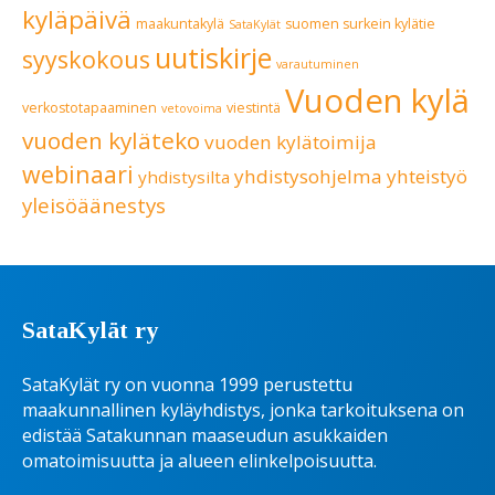
kyläpäivä
maakuntakylä
suomen surkein kylätie
SataKylät
uutiskirje
syyskokous
varautuminen
Vuoden kylä
verkostotapaaminen
viestintä
vetovoima
vuoden kyläteko
vuoden kylätoimija
webinaari
yhdistysohjelma
yhteistyö
yhdistysilta
yleisöäänestys
SataKylät ry
SataKylät ry on vuonna 1999 perustettu
maakunnallinen kyläyhdistys, jonka tarkoituksena on
edistää Satakunnan maaseudun asukkaiden
omatoimisuutta ja alueen elinkelpoisuutta.