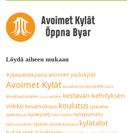
Löydä aiheen mukaan
avoimet joulukylät
#ylpeydelläkylästä
Avoimet Kylät
bussiretki
bussikierros
eura
kestävän kehityksen
ilmoittautuminen
kellahti
joulu
koulutus
viikko
kevätkokous
kyläkahvit
kyläpyöräily
kyläkysely
kyläkulttuuri
kyläohjelma
kylätalot
kylätalo
kyläsuunnittelu
kylätalokartoitus
kylätalot käyttöön