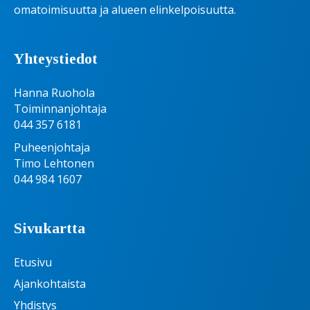
omatoimisuutta ja alueen elinkelpoisuutta.
Yhteystiedot
Hanna Ruohola
Toiminnanjohtaja
044 357 6181
Puheenjohtaja
Timo Lehtonen
044 984 1607
Sivukartta
Etusivu
Ajankohtaista
Yhdistys