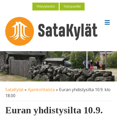
Yhteystiedot
Tietopankki
V
a
l
i
k
k
o
SataKylät
»
Ajankohtaista
»
Euran yhdistysilta 10.9. klo
18.00
Euran yhdistysilta 10.9.