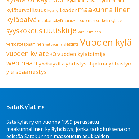
Kylät kohtaavat
kylätoiminta
maakunnallinen
kyläturvallisuus
Leader
kysely
kyläpäivä
maakuntakylä
suomen surkein kylätie
SataKylät
uutiskirje
syyskokous
varautuminen
Vuoden kylä
verkostotapaaminen
viestintä
vetovoima
vuoden kyläteko
vuoden kylätoimija
webinaari
yhdistysohjelma
yhteistyö
yhdistysilta
yleisöäänestys
SataKylät ry
SataKylät ry on vuonna 1999 perustettu
maakunnallinen kyläyhdistys, jonka tarkoituksena on
edistää Satakunnan maaseudun asukkaiden