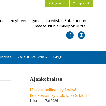
Yhteystiedot
Tietopankki
nallinen yhteenliittymä, joka edistää Satakunnan
maaseudun elinkelpoisuutta.
F
I
a
n
c
s
ohteita
Varautuva Kylä
Blogi
e
t
b
a
o
g
Ajankohtaista
o
r
k
a
Maakunnallinen kyläpäivä
Rekikosken kylätalolla 29.8. klo 14
m
17.6.2026