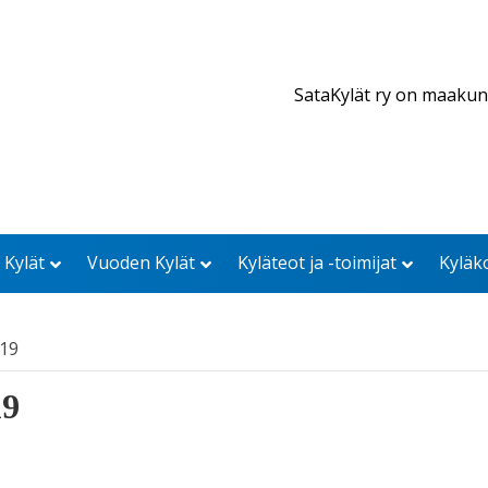
SataKylät ry on maakun
 Kylät
Vuoden Kylät
Kyläteot ja -toimijat
Kyläk
019
19