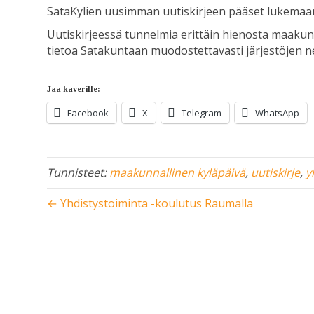
SataKylien uusimman uutiskirjeen pääset lukema
Uutiskirjeessä tunnelmia erittäin hienosta maakunna
tietoa Satakuntaan muodostettavasti järjestöjen 
Jaa kaverille:
Facebook
X
Telegram
WhatsApp
Tunnisteet:
maakunnallinen kyläpäivä
,
uutiskirje
,
y
← Yhdistystoiminta -koulutus Raumalla