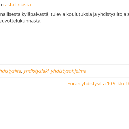
an
tästä linkistä
.
llisesta kyläpäivästä, tulevia koulutuksia ja yhdistysiltoja 
neuvottelukunnasta.
hdistysilta
,
yhdistyslaki
,
yhdistysohjelma
Euran yhdistysilta 10.9. klo 