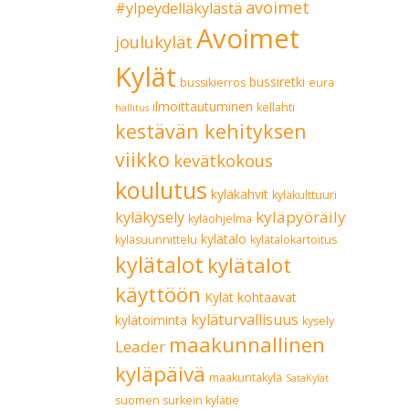
avoimet
#ylpeydelläkylästä
Avoimet
joulukylät
Kylät
bussiretki
bussikierros
eura
ilmoittautuminen
kellahti
hallitus
kestävän kehityksen
viikko
kevätkokous
koulutus
kyläkahvit
kyläkulttuuri
kyläpyöräily
kyläkysely
kyläohjelma
kylätalo
kyläsuunnittelu
kylätalokartoitus
kylätalot
kylätalot
käyttöön
Kylät kohtaavat
kyläturvallisuus
kylätoiminta
kysely
maakunnallinen
Leader
kyläpäivä
maakuntakylä
SataKylät
suomen surkein kylätie