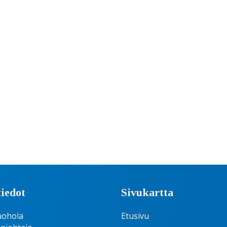
iedot
Sivukartta
uohola
Etusivu