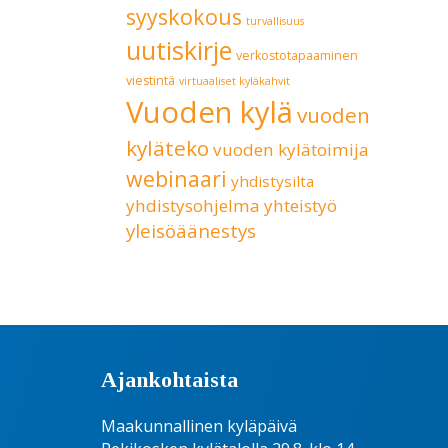
syyskokous
turvallisuus
uutiskirje
verkostotapaaminen
viestintä
virtuaaliset kyläkahvit
Vuoden kylä
vuoden
kyläteko
vuoden kylätoimija
webinaari
yhdistysilta
yhdistysohjelma
yhteistyö
yleisöäänestys
Ajankohtaista
Maakunnallinen kyläpäivä