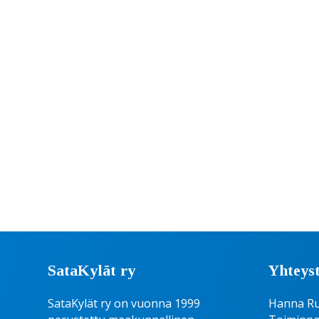
SataKylät ry
Yhteyst
SataKylät ry on vuonna 1999
Hanna R