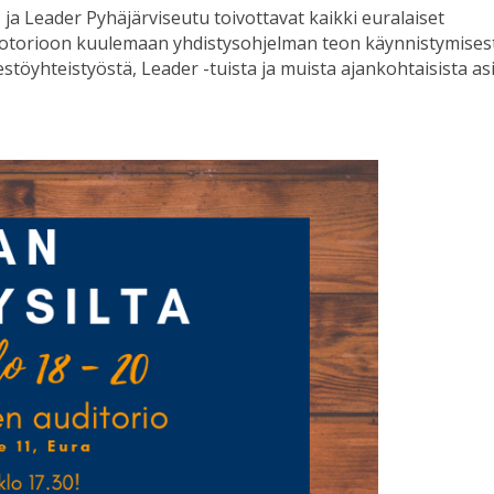
a Leader Pyhäjärviseutu toivottavat kaikki euralaiset
udotorioon kuulemaan yhdistysohjelman teon käynnistymises
töyhteistyöstä, Leader -tuista ja muista ajankohtaisista asi