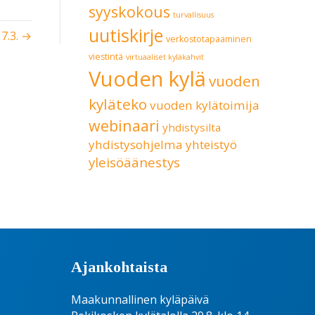
syyskokous
turvallisuus
uutiskirje
7.3. →
verkostotapaaminen
viestintä
virtuaaliset kyläkahvit
Vuoden kylä
vuoden
kyläteko
vuoden kylätoimija
webinaari
yhdistysilta
yhdistysohjelma
yhteistyö
yleisöäänestys
Ajankohtaista
Maakunnallinen kyläpäivä