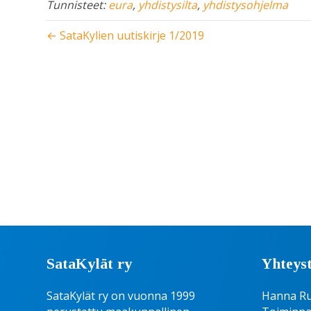
Tunnisteet:
eura
,
yhdistysilta
,
yhdistysohjelma
← SataKylien uutiskirje 1/2019
SataKylät ry
Yhteyst
SataKylät ry on vuonna 1999
Hanna R