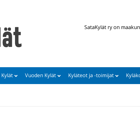
SataKylät ry on maakun
 Kylät
Vuoden Kylät
Kyläteot ja -toimijat
Kyläk