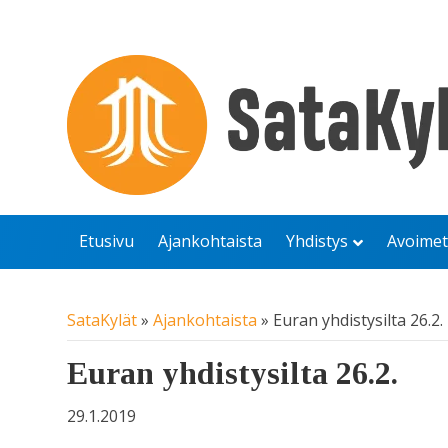
Etusivu
Ajankohtaista
Yhdistys
Avoimet
SataKylät
»
Ajankohtaista
»
Euran yhdistysilta 26.2.
Euran yhdistysilta 26.2.
29.1.2019