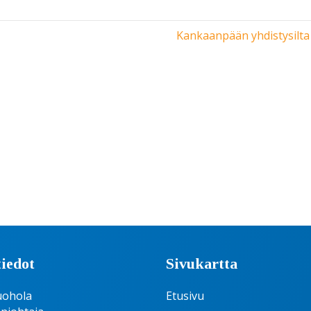
Kankaanpään yhdistysilta 
iedot
Sivukartta
uohola
Etusivu