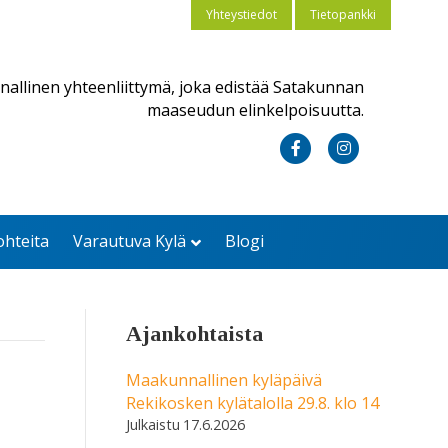
Yhteystiedot
Tietopankki
nallinen yhteenliittymä, joka edistää Satakunnan
maaseudun elinkelpoisuutta.
F
I
a
n
c
s
ohteita
Varautuva Kylä
Blogi
e
t
b
a
o
g
Ajankohtaista
o
r
k
a
Maakunnallinen kyläpäivä
Rekikosken kylätalolla 29.8. klo 14
m
17.6.2026