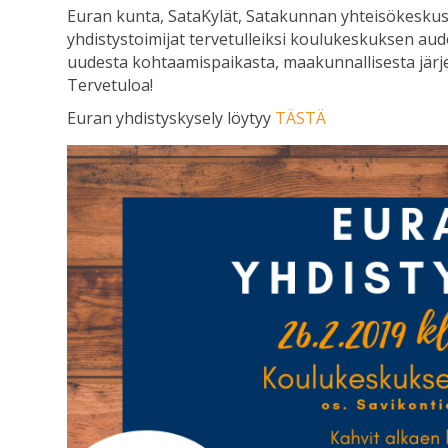
Euran kunta, SataKylät, Satakunnan yhteisökeskus j
yhdistystoimijat tervetulleiksi koulukeskuksen a
uudesta kohtaamispaikasta, maakunnallisesta järjes
Tervetuloa!
Euran yhdistyskysely löytyy
TÄSTÄ