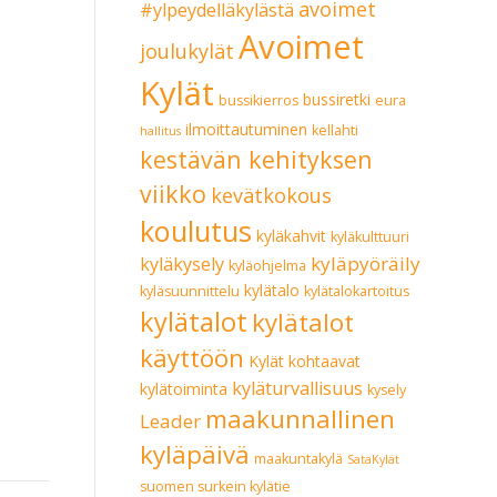
avoimet
#ylpeydelläkylästä
Avoimet
joulukylät
Kylät
bussiretki
bussikierros
eura
ilmoittautuminen
kellahti
hallitus
kestävän kehityksen
viikko
kevätkokous
koulutus
kyläkahvit
kyläkulttuuri
kyläpyöräily
kyläkysely
kyläohjelma
kylätalo
kyläsuunnittelu
kylätalokartoitus
kylätalot
kylätalot
käyttöön
Kylät kohtaavat
kyläturvallisuus
kylätoiminta
kysely
maakunnallinen
Leader
kyläpäivä
maakuntakylä
SataKylät
suomen surkein kylätie