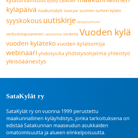
kyläturvallisuus
Leader
kysely
kyläpäivä
maakuntakylä
suomen surkein kylätie
SataKylät
uutiskirje
syyskokous
varautuminen
Vuoden kylä
verkostotapaaminen
viestintä
vetovoima
vuoden kyläteko
vuoden kylätoimija
webinaari
yhdistysohjelma
yhteistyö
yhdistysilta
yleisöäänestys
SataKylät ry
SataKylät ry on vuonna 1999 perustettu
maakunnallinen kyläyhdistys, jonka tarkoituksena on
edistää Satakunnan maaseudun asukkaiden
omatoimisuutta ja alueen elinkelpoisuutta.