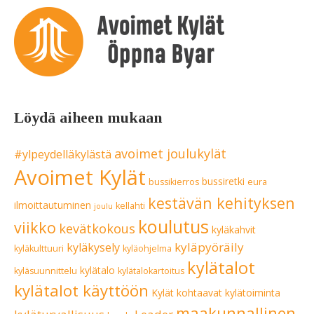
Löydä aiheen mukaan
avoimet joulukylät
#ylpeydelläkylästä
Avoimet Kylät
bussiretki
bussikierros
eura
kestävän kehityksen
ilmoittautuminen
kellahti
joulu
koulutus
viikko
kevätkokous
kyläkahvit
kyläpyöräily
kyläkysely
kyläkulttuuri
kyläohjelma
kylätalot
kylätalo
kyläsuunnittelu
kylätalokartoitus
kylätalot käyttöön
Kylät kohtaavat
kylätoiminta
maakunnallinen