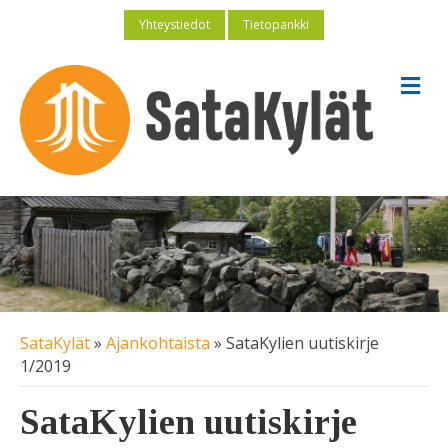
Yhteystiedot
Tietopankki
V
a
l
i
k
k
o
SataKylät
»
Ajankohtaista
»
SataKylien uutiskirje
1/2019
SataKylien uutiskirje