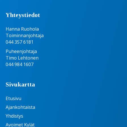
Yhteystiedot
Hanna Ruohola
Toiminnanjohtaja
044 357 6181
Puheenjohtaja
Timo Lehtonen
044 984 1607
Sivukartta
Etusivu
Ajankohtaista
Yhdistys
Avoimet Kylät