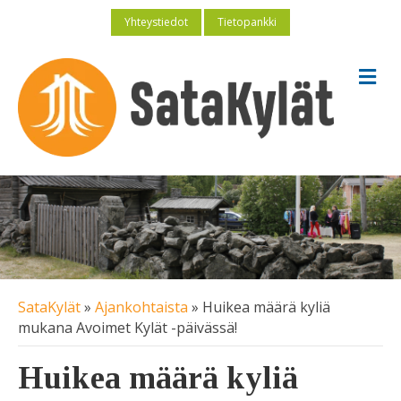
Yhteystiedot
Tietopankki
V
a
l
i
k
k
o
SataKylät
»
Ajankohtaista
»
Huikea määrä kyliä
mukana Avoimet Kylät -päivässä!
Huikea määrä kyliä