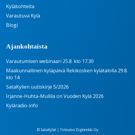
Kyläkohteita
Varautuva Kylä
Blogi
Ajankohtaista
Varautumisen webinaari 25.8. klo 17.30
Maakunnallinen kyläpäivä Rekikosken kylätalolla 29.8.
klo 14
SataKylien uutiskirje 5/2026
Irjanne-Huhta-Mullila on Vuoden Kylä 2026
Kyläradio-info
© SataKylät | Toteutus
Digiteekki Oy