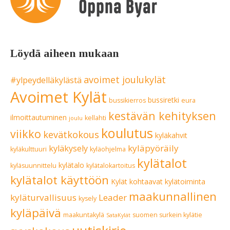
Löydä aiheen mukaan
avoimet joulukylät
#ylpeydelläkylästä
Avoimet Kylät
bussiretki
bussikierros
eura
kestävän kehityksen
ilmoittautuminen
kellahti
joulu
koulutus
viikko
kevätkokous
kyläkahvit
kyläpyöräily
kyläkysely
kyläkulttuuri
kyläohjelma
kylätalot
kylätalo
kyläsuunnittelu
kylätalokartoitus
kylätalot käyttöön
Kylät kohtaavat
kylätoiminta
maakunnallinen
kyläturvallisuus
Leader
kysely
kyläpäivä
maakuntakylä
suomen surkein kylätie
SataKylät