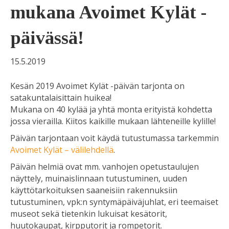
mukana Avoimet Kylät -
päivässä!
15.5.2019
Kesän 2019 Avoimet Kylät -päivän tarjonta on
satakuntalaisittain huikea!
Mukana on 40 kylää ja yhtä monta erityistä kohdetta
jossa vierailla. Kiitos kaikille mukaan lähteneille kylille!
Päivän tarjontaan voit käydä tutustumassa tarkemmin
Avoimet Kylät – välilehdellä
.
Päivän helmiä ovat mm. vanhojen opetustaulujen
näyttely, muinaislinnaan tutustuminen, uuden
käyttötarkoituksen saaneisiin rakennuksiin
tutustuminen, vpk:n syntymäpäiväjuhlat, eri teemaiset
museot sekä tietenkin lukuisat kesätorit,
huutokaupat, kirpputorit ja rompetorit.