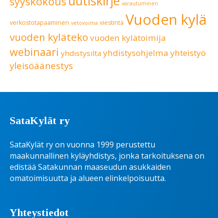
uutiskirje
syyskokous
varautuminen
Vuoden kylä
verkostotapaaminen
viestintä
vetovoima
vuoden kyläteko
vuoden kylätoimija
webinaari
yhdistysohjelma
yhteistyö
yhdistysilta
yleisöäänestys
SataKylät ry
SataKylät ry on vuonna 1999 perustettu
maakunnallinen kyläyhdistys, jonka tarkoituksena on
edistää Satakunnan maaseudun asukkaiden
omatoimisuutta ja alueen elinkelpoisuutta.
Yhteystiedot