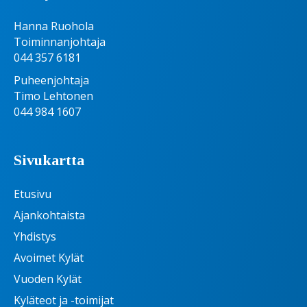
Hanna Ruohola
Toiminnanjohtaja
044 357 6181
Puheenjohtaja
Timo Lehtonen
044 984 1607
Sivukartta
Etusivu
Ajankohtaista
Yhdistys
Avoimet Kylät
Vuoden Kylät
Kyläteot ja -toimijat