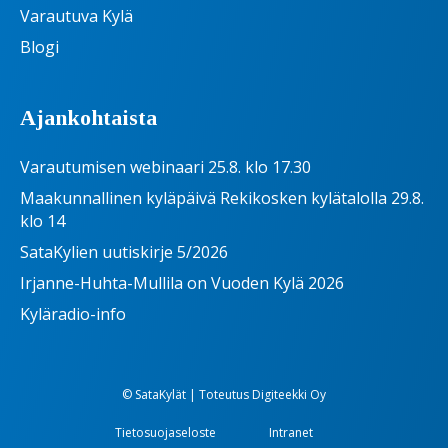
Varautuva Kylä
Blogi
Ajankohtaista
Varautumisen webinaari 25.8. klo 17.30
Maakunnallinen kyläpäivä Rekikosken kylätalolla 29.8.
klo 14
SataKylien uutiskirje 5/2026
Irjanne-Huhta-Mullila on Vuoden Kylä 2026
Kyläradio-info
© SataKylät | Toteutus
Digiteekki Oy
Tietosuojaseloste
Intranet