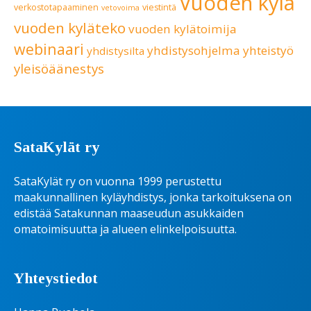
Vuoden kylä
verkostotapaaminen
viestintä
vetovoima
vuoden kyläteko
vuoden kylätoimija
webinaari
yhdistysohjelma
yhteistyö
yhdistysilta
yleisöäänestys
SataKylät ry
SataKylät ry on vuonna 1999 perustettu
maakunnallinen kyläyhdistys, jonka tarkoituksena on
edistää Satakunnan maaseudun asukkaiden
omatoimisuutta ja alueen elinkelpoisuutta.
Yhteystiedot