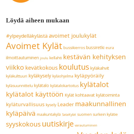
Löydä aiheen mukaan
avoimet joulukylät
#ylpeydelläkylästä
Avoimet Kylät
bussiretki
bussikierros
eura
kestävän kehityksen
ilmoittautuminen
kellahti
joulu
koulutus
viikko
kevätkokous
kyläkahvit
kyläpyöräily
kyläkysely
kyläkulttuuri
kyläohjelma
kylätalot
kylätalo
kyläsuunnittelu
kylätalokartoitus
kylätalot käyttöön
Kylät kohtaavat
kylätoiminta
maakunnallinen
kyläturvallisuus
Leader
kysely
kyläpäivä
maakuntakylä
suomen surkein kylätie
SataKylät
uutiskirje
syyskokous
varautuminen