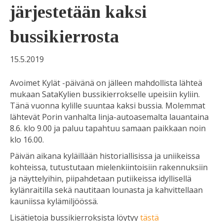
järjestetään kaksi
bussikierrosta
15.5.2019
Avoimet Kylät -päivänä on jälleen mahdollista lähteä
mukaan SataKylien bussikierrokselle upeisiin kyliin.
Tänä vuonna kylille suuntaa kaksi bussia. Molemmat
lähtevät Porin vanhalta linja-autoasemalta lauantaina
8.6. klo 9.00 ja paluu tapahtuu samaan paikkaan noin
klo 16.00.
Päivän aikana kyläillään historiallisissa ja uniikeissa
kohteissa, tutustutaan mielenkiintoisiin rakennuksiin
ja näyttelyihin, piipahdetaan putiikeissa idyllisellä
kylänraitilla sekä nautitaan lounasta ja kahvittellaan
kauniissa kylämiljöössä.
Lisätietoja bussikierroksista löytyy
tästä