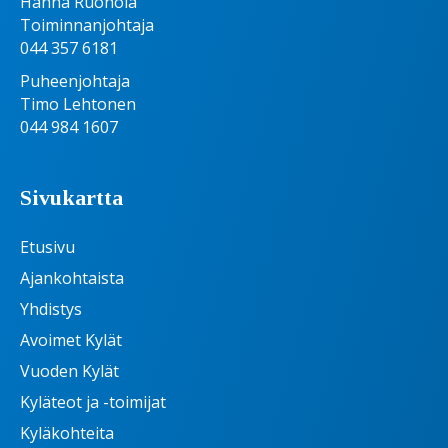
Hanna Ruohola
Toiminnanjohtaja
044 357 6181
Puheenjohtaja
Timo Lehtonen
044 984 1607
Sivukartta
Etusivu
Ajankohtaista
Yhdistys
Avoimet Kylät
Vuoden Kylät
Kyläteot ja -toimijat
Kyläkohteita