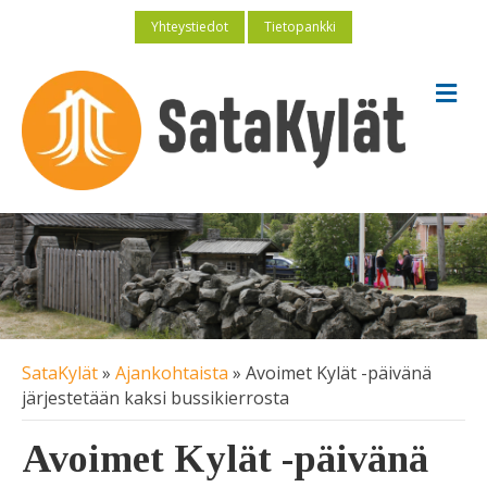
Yhteystiedot
Tietopankki
V
a
l
i
k
k
o
SataKylät
»
Ajankohtaista
»
Avoimet Kylät -päivänä
järjestetään kaksi bussikierrosta
Avoimet Kylät -päivänä