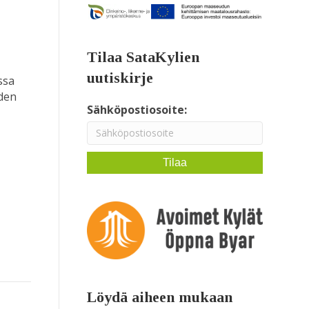
Tilaa SataKylien
uutiskirje
ssa
iden
Sähköpostiosoite:
Löydä aiheen mukaan