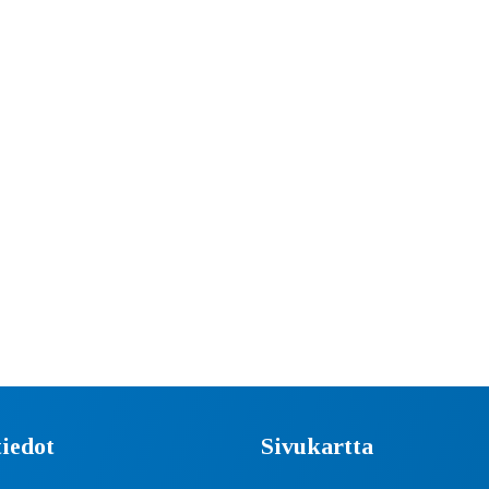
iedot
Sivukartta