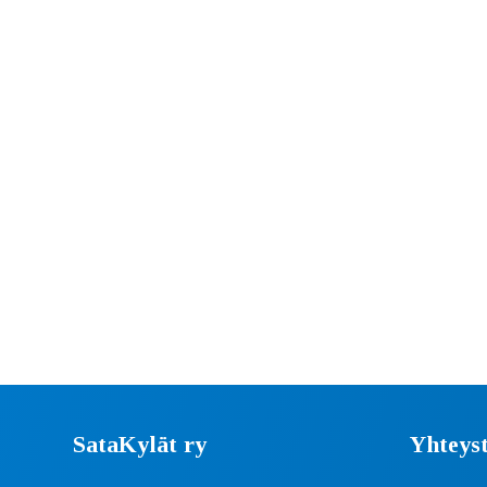
SataKylät ry
Yhteyst