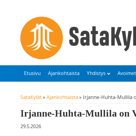
Etusivu
Ajankohtaista
Yhdistys
Avoimet
SataKylät
»
Ajankohtaista
»
Irjanne-Huhta-Mullila 
Irjanne-Huhta-Mullila on 
29.5.2026