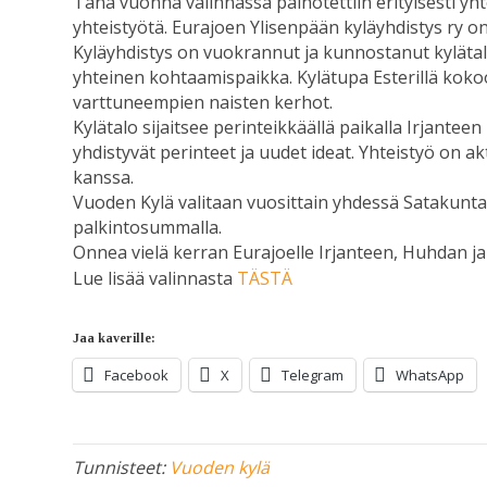
Tänä vuonna valinnassa painotettiin erityisesti yhte
yhteistyötä. Eurajoen Ylisenpään kyläyhdistys ry on
Kyläyhdistys on vuokrannut ja kunnostanut kyläta
yhteinen kohtaamispaikka. Kylätupa Esterillä koko
varttuneempien naisten kerhot.
Kylätalo sijaitsee perinteikkäällä paikalla Irjantee
yhdistyvät perinteet ja uudet ideat. Yhteistyö on a
kanssa.
Vuoden Kylä valitaan vuosittain yhdessä Satakuntal
palkintosummalla.
Onnea vielä kerran Eurajoelle Irjanteen, Huhdan ja M
Lue lisää valinnasta
TÄSTÄ
Jaa kaverille:
Facebook
X
Telegram
WhatsApp
Tunnisteet:
Vuoden kylä