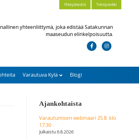
Yhteystiedot
Tietopankki
nallinen yhteenliittymä, joka edistää Satakunnan
maaseudun elinkelpoisuutta.
F
I
a
n
c
s
ohteita
Varautuva Kylä
Blogi
e
t
b
a
o
g
Ajankohtaista
o
r
k
a
Varautumisen webinaari 25.8. klo
17.30
m
6.8.2026