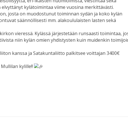
isöllisyyttä, eri-ikäisten huomioimista, viestintää sekä
 elvyttänyt kylätoimintaa viime vuosina merkittävästi.
lon, josta on muodostunut toiminnan sydän ja koko kylän
ontuvat säännöllisesti mm. alakoululaisten lasten sekä
n kirkon vieressä. Kylässä järjestetään runsaasti toimintaa, jo
ktiivista niin kylän omien yhdistysten kuin muidenkin toimijo
iiton kanssa ja Satakuntaliitto palkitsee voittajan 3400€
ullilan kylille!!