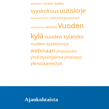
suomen surkein kylätie
uutiskirje
syyskokous
verkostotapaaminen
varautuminen
Vuoden
viestintä
vetovoima
kylä
vuoden kyläteko
vuoden kylätoimija
webinaari
yhdistysilta
yhdistysohjelma
yhteistyö
yleisöäänestys
Ajankohtaista