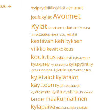
2026 →
avoimet
#ylpeydelläkylästä
Avoimet
joulukylät
Kylät
bussiretki
bussikierros
eura
ilmoittautuminen
kellahti
joulu
kestävän kehityksen
viikko
kevätkokous
koulutus
kyläkahvit
kyläkulttuuri
kyläpyöräily
kyläkysely
kyläohjelma
kylätalo
kyläsuunnittelu
kylätalokartoitus
kylätalot
kylätalot
käyttöön
Kylät kohtaavat
kyläturvallisuus
kylätoiminta
kysely
maakunnallinen
Leader
kyläpäivä
maakuntakylä
SataKylät