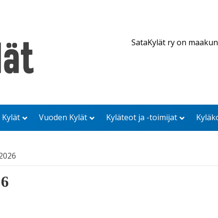
SataKylät ry on maakun
 Kylät
Vuoden Kylät
Kyläteot ja -toimijat
Kyläk
/2026
26