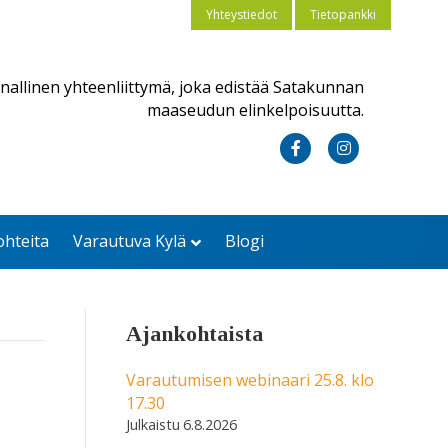
Yhteystiedot
Tietopankki
nallinen yhteenliittymä, joka edistää Satakunnan
maaseudun elinkelpoisuutta.
F
I
a
n
c
s
ohteita
Varautuva Kylä
Blogi
e
t
b
a
o
g
Ajankohtaista
o
r
k
a
Varautumisen webinaari 25.8. klo
17.30
m
6.8.2026