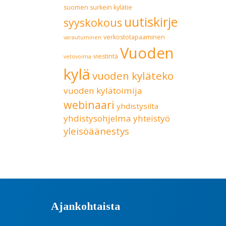
suomen surkein kylätie
uutiskirje
syyskokous
verkostotapaaminen
varautuminen
Vuoden
viestintä
vetovoima
kylä
vuoden kyläteko
vuoden kylätoimija
webinaari
yhdistysilta
yhdistysohjelma
yhteistyö
yleisöäänestys
Ajankohtaista