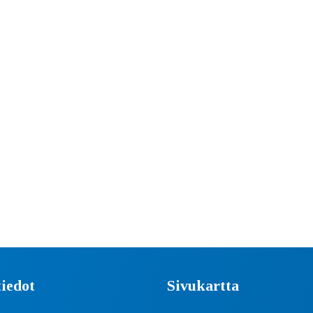
iedot
Sivukartta