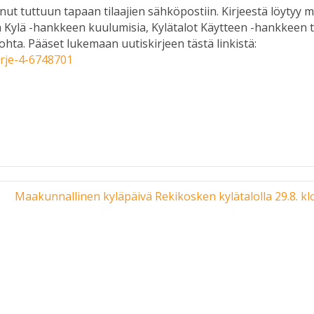
nut tuttuun tapaan tilaajien sähköpostiin. Kirjeestä löytyy 
 Kylä -hankkeen kuulumisia, Kylätalot Käytteen -hankkeen t
ta. Pääset lukemaan uutiskirjeen tästä linkistä:
irje-4-6748701
Maakunnallinen kyläpäivä Rekikosken kylätalolla 29.8. kl