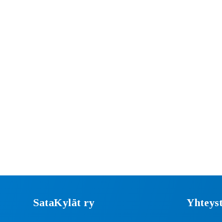
SataKylät ry
Yhteyst