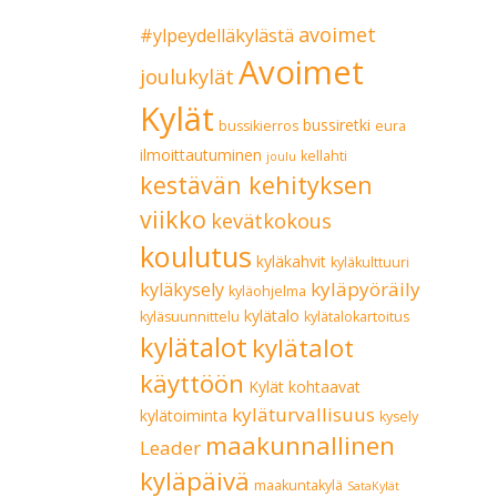
avoimet
#ylpeydelläkylästä
Avoimet
joulukylät
Kylät
bussiretki
bussikierros
eura
ilmoittautuminen
kellahti
joulu
kestävän kehityksen
viikko
kevätkokous
koulutus
kyläkahvit
kyläkulttuuri
kyläpyöräily
kyläkysely
kyläohjelma
kylätalo
kyläsuunnittelu
kylätalokartoitus
kylätalot
kylätalot
käyttöön
Kylät kohtaavat
kyläturvallisuus
kylätoiminta
kysely
maakunnallinen
Leader
kyläpäivä
maakuntakylä
SataKylät