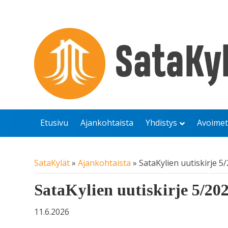
Etusivu
Ajankohtaista
Yhdistys
Avoimet
SataKylät
»
Ajankohtaista
»
SataKylien uutiskirje 5
SataKylien uutiskirje 5/20
11.6.2026