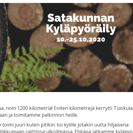
a, noin 1200 kilometriä! Eniten kilometrejä kerrytti Tuiskula
an ja toimitamme palkinnon heille.
oimi juuri kuten pitikin: toi kylille jotakin uutta hiljaisena
ä liikkumaan raittiissa ulkoilmassa. Ehkäpä jatkamme kyläpyö