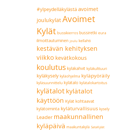
avoimet
#ylpeydelläkylästä
Avoimet
joulukylät
Kylät
bussiretki
bussikierros
eura
ilmoittautuminen
kellahti
joulu
kestävän kehityksen
viikko
kevätkokous
koulutus
kyläkahvit
kyläkulttuuri
kyläpyöräily
kyläkysely
kyläohjelma
kylätalo
kyläsuunnittelu
kylätalokartoitus
kylätalot
kylätalot
käyttöön
Kylät kohtaavat
kyläturvallisuus
kylätoiminta
kysely
maakunnallinen
Leader
kyläpäivä
maakuntakylä
SataKylät