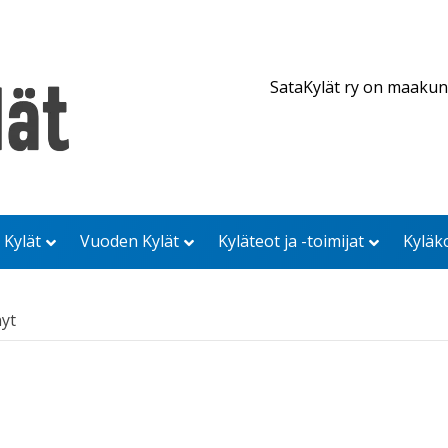
SataKylät ry on maakun
 Kylät
Vuoden Kylät
Kyläteot ja -toimijat
Kyläk
nyt