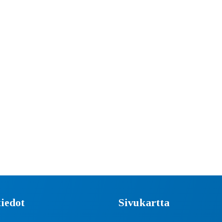
iedot
Sivukartta