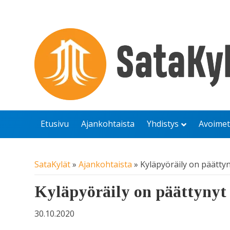
Etusivu
Ajankohtaista
Yhdistys
Avoimet
SataKylät
»
Ajankohtaista
»
Kyläpyöräily on päätty
Kyläpyöräily on päättynyt
30.10.2020