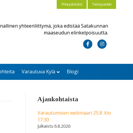
Yhteystiedot
Tietopankki
nallinen yhteenliittymä, joka edistää Satakunnan
maaseudun elinkelpoisuutta.
F
I
a
n
c
s
ohteita
Varautuva Kylä
Blogi
e
t
b
a
o
g
Ajankohtaista
o
r
k
a
Varautumisen webinaari 25.8. klo
17.30
m
6.8.2026