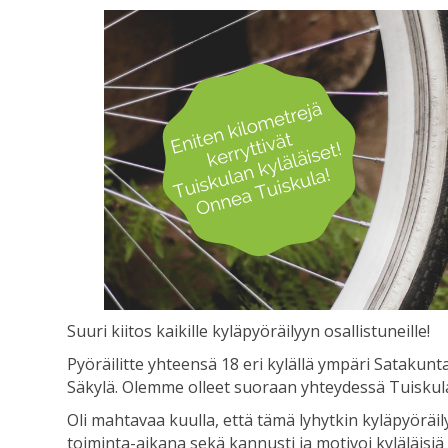
Suuri kiitos kaikille kyläpyöräilyyn osallistuneille!
Pyöräilitte yhteensä 18 eri kylällä ympäri Satakunta
Säkylä. Olemme olleet suoraan yhteydessä Tuiskula
Oli mahtavaa kuulla, että tämä lyhytkin kyläpyöräily t
toiminta-aikana sekä kannusti ja motivoi kyläläisi