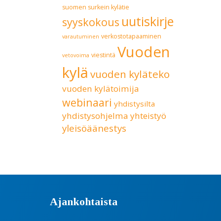
suomen surkein kylätie
uutiskirje
syyskokous
verkostotapaaminen
varautuminen
Vuoden
viestintä
vetovoima
kylä
vuoden kyläteko
vuoden kylätoimija
webinaari
yhdistysilta
yhdistysohjelma
yhteistyö
yleisöäänestys
Ajankohtaista