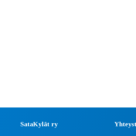
SataKylät ry
Yhteyst