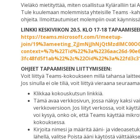
Vieläkö mietityttää, miten osallistua Kyläralliin ta
Tule kuulemaan molemmista yhteisille Teams -kahvei
ohjeita. Ilmoittautumiset molempiin ovat käynnissä
LINKKI KESKIVIIKON 20.5. KLO 17-18 TAPAAMISEE
https://teams.microsoft.com/l/meetup-
join/19%3ameeting_ZjJmNjJhNjQtMzdlMC00
context=%7b%22Tid%22%3a%2236aac26d-90e6-
3fc48fd5f1ab%22%2c%22Oid%22%3a%22fd3c31
OHJEET TAPAAMISEEN LIITTYMISEEN:
Voit liittyä Teams-kokoukseen millä tahansa laitteel
Jos sinulla ei ole tiliä, voit liittyä vieraana seuraama
Klikkaa kokouskutsun linkkiä.
Tämä avaa verkkosivun, jossa näkyy kaksi vai
verkkoversioon. Jos liityt verkossa, voit käy
voi kysyä, onko ok, että Teams käyttää mikrof
kokouksessa.
Kirjoita nimesi ja määritä ääni- ja videoaset
lähellä, valitse Poista ääni käytöstä välttääks