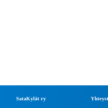
SataKylät ry
Yhteyst