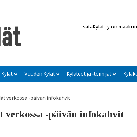
SataKylät ry on maakun
 Kylät
Vuoden Kylät
Kyläteot ja -toimijat
Kyläk
ylät verkossa -päivän infokahvit
t verkossa -päivän infokahvit