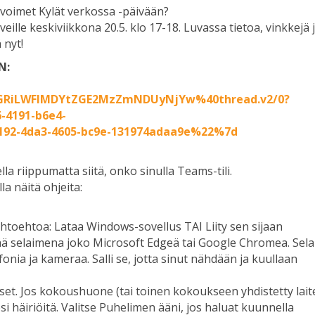
i Avoimet Kylät verkossa -päivään?
lle keskiviikkona 20.5. klo 17-18. Luvassa tietoa, vinkkejä 
 nyt!
N:
OGRiLWFlMDYtZGE2MzZmNDUyNjYw%40thread.v2/0?
4191-b6e4-
92-4da3-4605-bc9e-131974adaa9e%22%7d
la riippumatta siitä, onko sinulla Teams-tili.
lla näitä ohjeita:
htoehtoa: Lataa Windows-sovellus TAI Liity sen sijaan
ttää selaimena joko Microsoft Edgeä tai Google Chromea. Sel
onia ja kameraa. Salli se, jotta sinut nähdään ja kuullaan
ukset. Jos kokoushuone (tai toinen kokoukseen yhdistetty lait
esi häiriöitä. Valitse Puhelimen ääni, jos haluat kuunnella