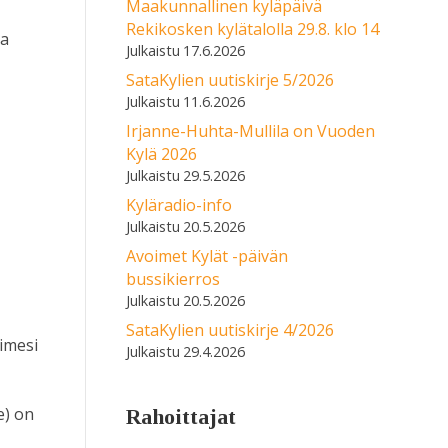
Maakunnallinen kyläpäivä
Rekikosken kylätalolla 29.8. klo 14
ja
17.6.2026
SataKylien uutiskirje 5/2026
11.6.2026
Irjanne-Huhta-Mullila on Vuoden
Kylä 2026
29.5.2026
Kyläradio-info
20.5.2026
Avoimet Kylät -päivän
bussikierros
20.5.2026
SataKylien uutiskirje 4/2026
aimesi
29.4.2026
e) on
Rahoittajat