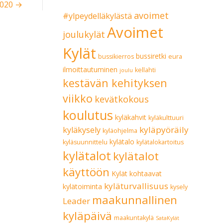
2020 →
avoimet
#ylpeydelläkylästä
Avoimet
joulukylät
Kylät
bussiretki
bussikierros
eura
ilmoittautuminen
kellahti
joulu
kestävän kehityksen
viikko
kevätkokous
koulutus
kyläkahvit
kyläkulttuuri
kyläpyöräily
kyläkysely
kyläohjelma
kylätalo
kyläsuunnittelu
kylätalokartoitus
kylätalot
kylätalot
käyttöön
Kylät kohtaavat
kyläturvallisuus
kylätoiminta
kysely
maakunnallinen
Leader
kyläpäivä
maakuntakylä
SataKylät