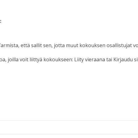
:
rmista, että sallit sen, jotta muut kokouksen osallistujat vo
 joilla voit liittyä kokoukseen: Liity vieraana tai Kirjaudu s