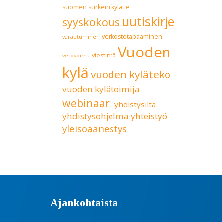
suomen surkein kylätie
uutiskirje
syyskokous
verkostotapaaminen
varautuminen
Vuoden
viestintä
vetovoima
kylä
vuoden kyläteko
vuoden kylätoimija
webinaari
yhdistysilta
yhdistysohjelma
yhteistyö
yleisöäänestys
Ajankohtaista