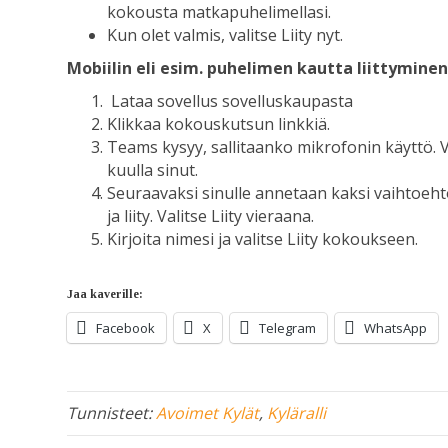
kokousta matkapuhelimellasi.
Kun olet valmis, valitse Liity nyt.
Mobiilin eli esim. puhelimen kautta liittyminen
Lataa sovellus sovelluskaupasta
Klikkaa kokouskutsun linkkiä.
Teams kysyy, sallitaanko mikrofonin käyttö. Va
kuulla sinut.
Seuraavaksi sinulle annetaan kaksi vaihtoehtoa,
ja liity. Valitse Liity vieraana.
Kirjoita nimesi ja valitse Liity kokoukseen.
Jaa kaverille:
Facebook
X
Telegram
WhatsApp
Tunnisteet:
Avoimet Kylät
,
Kyläralli