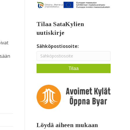
Tilaa SataKylien
uutiskirje
ivat
Sähköpostiosoite:
isään
Löydä aiheen mukaan