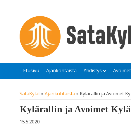
Etusivu
Ajankohtaista
Yhdistys
Avoimet
SataKylät
»
Ajankohtaista
»
Kylärallin ja Avoimet K
Kylärallin ja Avoimet Kylä
15.5.2020