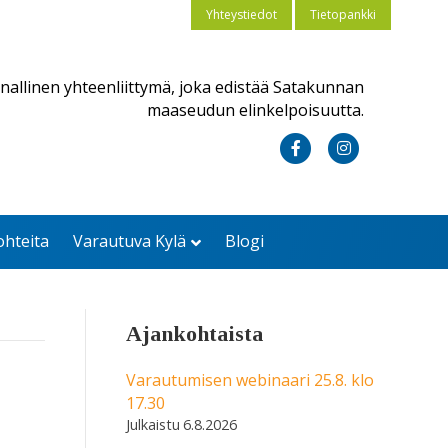
Yhteystiedot
Tietopankki
nallinen yhteenliittymä, joka edistää Satakunnan
maaseudun elinkelpoisuutta.
F
I
a
n
c
s
ohteita
Varautuva Kylä
Blogi
e
t
b
a
o
g
Ajankohtaista
o
r
k
a
Varautumisen webinaari 25.8. klo
17.30
m
6.8.2026