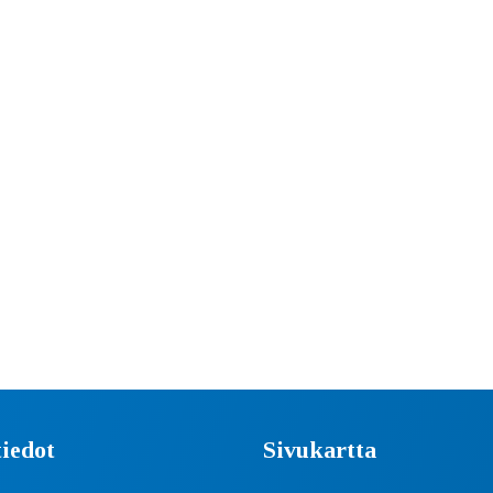
iedot
Sivukartta