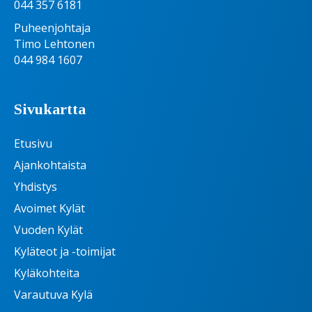
044 357 6181
Puheenjohtaja
Timo Lehtonen
044 984 1607
Sivukartta
Etusivu
Ajankohtaista
Yhdistys
Avoimet Kylät
Vuoden Kylät
Kyläteot ja -toimijat
Kyläkohteita
Varautuva Kylä