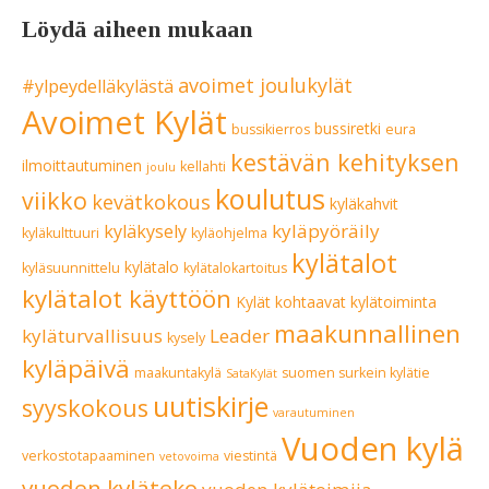
Löydä aiheen mukaan
avoimet joulukylät
#ylpeydelläkylästä
Avoimet Kylät
bussiretki
bussikierros
eura
kestävän kehityksen
ilmoittautuminen
kellahti
joulu
koulutus
viikko
kevätkokous
kyläkahvit
kyläpyöräily
kyläkysely
kyläkulttuuri
kyläohjelma
kylätalot
kylätalo
kyläsuunnittelu
kylätalokartoitus
kylätalot käyttöön
Kylät kohtaavat
kylätoiminta
maakunnallinen
kyläturvallisuus
Leader
kysely
kyläpäivä
maakuntakylä
suomen surkein kylätie
SataKylät
uutiskirje
syyskokous
varautuminen
Vuoden kylä
verkostotapaaminen
viestintä
vetovoima
vuoden kyläteko