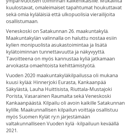
ympärivuotisen toiminnan kaikenikäisille. Mukavilta
kuulostavat, omaleimaiset tapahtumat houkuttavat
sekä omia kyläläisiä että ulkopuolisia vierailijoita
osallistumaan.
Veneskoski on Satakunnan 26. maakuntakylä.
Maakuntakylän valinnalla on haluttu nostaa esiin
kylien monipuolista asukastoimintaa ja lisätä
kylätoiminnan tunnettavuutta ja näkyvyyttä.
Tavoitteena on myös kannustaa kyliä jatkamaan
arvokasta omaehtoista kehittämistyötä.
Vuoden 2020 maakuntakyläkilpailussa oli mukana
kuusi kylää: Hinnerjoki Eurasta, Kankaanpää
Säkylästä, Lauha Huittisista, Riuttala-Mustajoki
Porista, Vasarainen Raumalta sekä Veneskoski
Kankaanpäästä. Kilpailu oli avoin kaikille Satakunnan
kylille. Maakunnallisen kilpailun voittaja osallistuu
myös Suomen Kylät ry:n järjestämään
valtakunnalliseen Vuoden kylä -kilpailuun keväällä
2021.