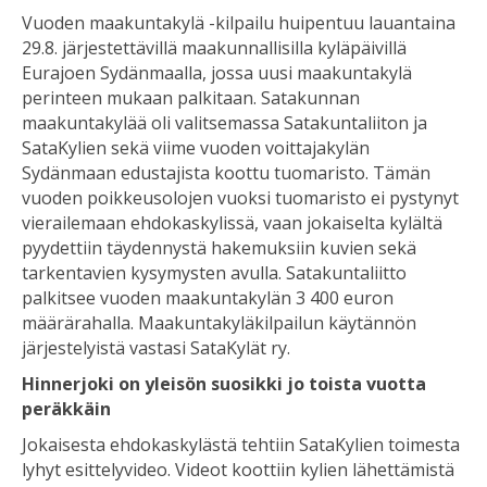
Vuoden maakuntakylä -kilpailu huipentuu lauantaina
29.8. järjestettävillä maakunnallisilla kyläpäivillä
Eurajoen Sydänmaalla, jossa uusi maakuntakylä
perinteen mukaan palkitaan. Satakunnan
maakuntakylää oli valitsemassa Satakuntaliiton ja
SataKylien sekä viime vuoden voittajakylän
Sydänmaan edustajista koottu tuomaristo. Tämän
vuoden poikkeusolojen vuoksi tuomaristo ei pystynyt
vierailemaan ehdokaskylissä, vaan jokaiselta kylältä
pyydettiin täydennystä hakemuksiin kuvien sekä
tarkentavien kysymysten avulla. Satakuntaliitto
palkitsee vuoden maakuntakylän 3 400 euron
määrärahalla. Maakuntakyläkilpailun käytännön
järjestelyistä vastasi SataKylät ry.
Hinnerjoki on yleisön suosikki jo toista vuotta
peräkkäin
Jokaisesta ehdokaskylästä tehtiin SataKylien toimesta
lyhyt esittelyvideo. Videot koottiin kylien lähettämistä