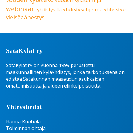
vuoden kylätoimija
webinaari
yhdistysohjelma
yhteistyö
yhdistysilta
yleisöäänestys
SataKylät ry
SataKylät ry on vuonna 1999 perustettu
maakunnallinen kyläyhdistys, jonka tarkoituksena on
edistää Satakunnan maaseudun asukkaiden
omatoimisuutta ja alueen elinkelpoisuutta.
Yhteystiedot
Hanna Ruohola
Toiminnanjohtaja