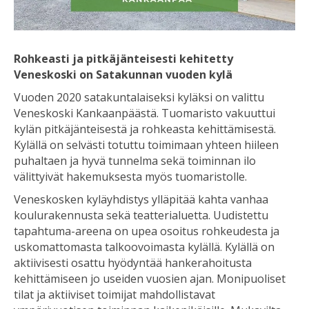
Rohkeasti ja pitkäjänteisesti kehitetty
Veneskoski on Satakunnan vuoden kylä
Vuoden 2020 satakuntalaiseksi kyläksi on valittu
Veneskoski Kankaanpäästä. Tuomaristo vakuuttui
kylän pitkäjänteisestä ja rohkeasta kehittämisestä.
Kylällä on selvästi totuttu toimimaan yhteen hiileen
puhaltaen ja hyvä tunnelma sekä toiminnan ilo
välittyivät hakemuksesta myös tuomaristolle.
Veneskosken kyläyhdistys ylläpitää kahta vanhaa
koulurakennusta sekä teatterialuetta. Uudistettu
tapahtuma-areena on upea osoitus rohkeudesta ja
uskomattomasta talkoovoimasta kylällä. Kylällä on
aktiivisesti osattu hyödyntää hankerahoitusta
kehittämiseen jo useiden vuosien ajan. Monipuoliset
tilat ja aktiiviset toimijat mahdollistavat