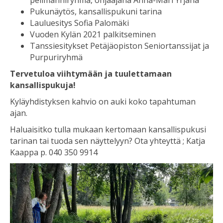
pelimanniryhmä, ohjaajana Anna-Mari Yrjänä
Pukunäytös, kansallispukuni tarina
Lauluesitys Sofia Palomäki
Vuoden Kylän 2021 palkitseminen
Tanssiesitykset Petäjäopiston Seniortanssijat ja
Purpuriryhmä
Tervetuloa viihtymään ja tuulettamaan
kansallispukuja!
Kyläyhdistyksen kahvio on auki koko tapahtuman
ajan.
Haluaisitko tulla mukaan kertomaan kansallispukusi
tarinan tai tuoda sen näyttelyyn? Ota yhteyttä ; Katja
Kaappa p. 040 350 9914