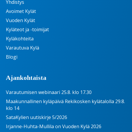
Yhdistys
Avoimet Kylät
Vuoden Kylät
Kyläteot ja -toimijat
Kyläkohteita
Varautuva Kylä
Blogi
Ajankohtaista
Varautumisen webinaari 25.8. klo 17.30
Maakunnallinen kyläpäivä Rekikosken kylätalolla 29.8.
klo 14
SataKylien uutiskirje 5/2026
Irjanne-Huhta-Mullila on Vuoden Kylä 2026