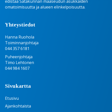
edistää Satakunnan maaseudun asukkaiden
omatoimisuutta ja alueen elinkelpoisuutta.
Yhteystiedot
Hanna Ruohola
Toiminnanjohtaja
044 357 6181
Puheenjohtaja
Timo Lehtonen
044 984 1607
Sivukartta
Etusivu
Ajankohtaista