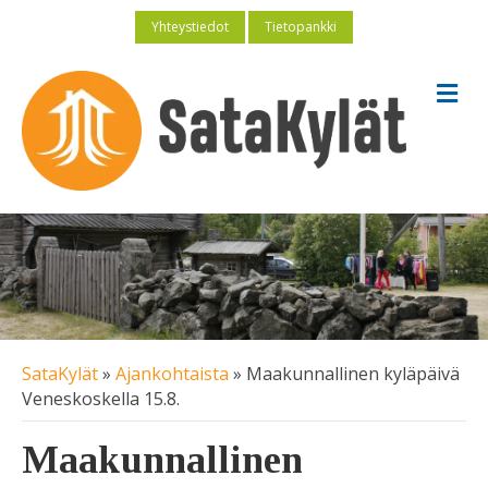
Yhteystiedot
Tietopankki
V
a
l
i
k
k
o
SataKylät
»
Ajankohtaista
»
Maakunnallinen kyläpäivä
Veneskoskella 15.8.
Maakunnallinen