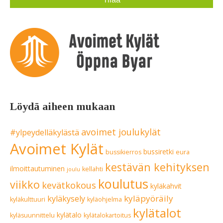
Löydä aiheen mukaan
avoimet joulukylät
#ylpeydelläkylästä
Avoimet Kylät
bussiretki
bussikierros
eura
kestävän kehityksen
ilmoittautuminen
kellahti
joulu
koulutus
viikko
kevätkokous
kyläkahvit
kyläpyöräily
kyläkysely
kyläkulttuuri
kyläohjelma
kylätalot
kylätalo
kyläsuunnittelu
kylätalokartoitus