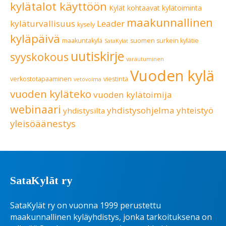
kylätalot käyttöön
Kylät kohtaavat
kylätoiminta
maakunnallinen
kyläturvallisuus
Leader
kysely
kyläpäivä
maakuntakylä
suomen surkein kylätie
SataKylät
uutiskirje
syyskokous
varautuminen
Vuoden kylä
verkostotapaaminen
viestintä
vetovoima
vuoden kyläteko
vuoden kylätoimija
webinaari
yhdistysohjelma
yhteistyö
yhdistysilta
yleisöäänestys
SataKylät ry
SataKylät ry on vuonna 1999 perustettu
maakunnallinen kyläyhdistys, jonka tarkoituksena on