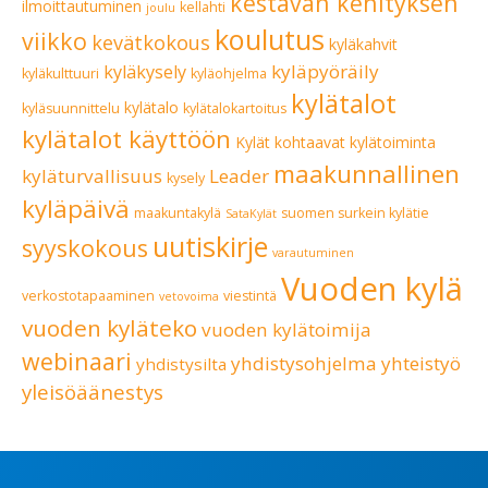
kestävän kehityksen
ilmoittautuminen
kellahti
joulu
koulutus
viikko
kevätkokous
kyläkahvit
kyläpyöräily
kyläkysely
kyläkulttuuri
kyläohjelma
kylätalot
kylätalo
kyläsuunnittelu
kylätalokartoitus
kylätalot käyttöön
Kylät kohtaavat
kylätoiminta
maakunnallinen
kyläturvallisuus
Leader
kysely
kyläpäivä
maakuntakylä
suomen surkein kylätie
SataKylät
uutiskirje
syyskokous
varautuminen
Vuoden kylä
verkostotapaaminen
viestintä
vetovoima
vuoden kyläteko
vuoden kylätoimija
webinaari
yhdistysohjelma
yhteistyö
yhdistysilta
yleisöäänestys