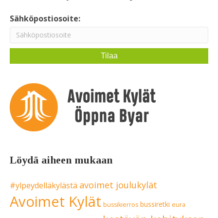
Sähköpostiosoite:
Löydä aiheen mukaan
avoimet joulukylät
#ylpeydelläkylästä
Avoimet Kylät
bussiretki
bussikierros
eura