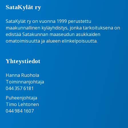
SataKylät ry
SataKylät ry on vuonna 1999 perustettu
maakunnallinen kyläyhdistys, jonka tarkoituksena on
edistää Satakunnan maaseudun asukkaiden
omatoimisuutta ja alueen elinkelpoisuutta.
Yhteystiedot
Hanna Ruohola
Toiminnanjohtaja
044 357 6181
Puheenjohtaja
Timo Lehtonen
044 984 1607