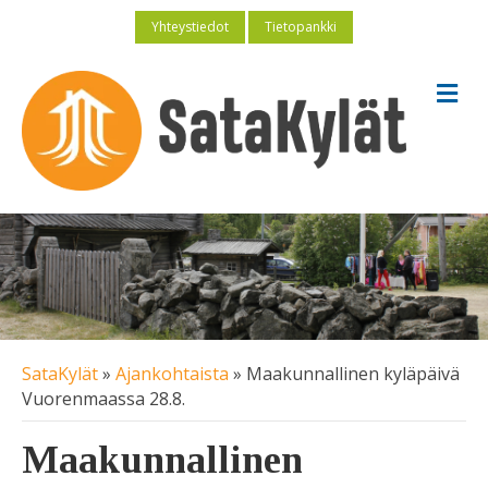
Yhteystiedot
Tietopankki
V
a
l
i
k
k
o
SataKylät
»
Ajankohtaista
»
Maakunnallinen kyläpäivä
Vuorenmaassa 28.8.
Maakunnallinen