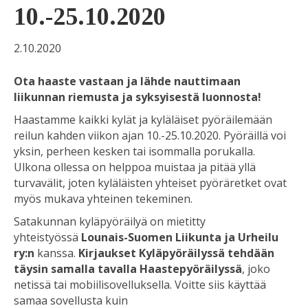
10.-25.10.2020
2.10.2020
Ota haaste vastaan ja lähde nauttimaan
liikunnan riemusta ja syksyisestä luonnosta!
Haastamme kaikki kylät ja kyläläiset pyöräilemään
reilun kahden viikon ajan 10.-25.10.2020. Pyöräillä voi
yksin, perheen kesken tai isommalla porukalla.
Ulkona ollessa on helppoa muistaa ja pitää yllä
turvavälit, joten kyläläisten yhteiset pyöräretket ovat
myös mukava yhteinen tekeminen.
Satakunnan kyläpyöräilyä on mietitty
yhteistyössä
Lounais-Suomen Liikunta ja Urheilu
ry:n
kanssa.
Kirjaukset Kyläpyöräilyssä tehdään
täysin samalla tavalla Haastepyöräilyssä
, joko
netissä tai mobiilisovelluksella. Voitte siis käyttää
samaa sovellusta kuin