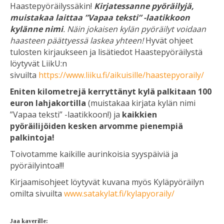
Haastepyöräilyssäkin!
Kirjatessanne pyöräilyjä,
muistakaa laittaa ”Vapaa teksti” -laatikkoon
kylänne nimi
. Näin jokaisen kylän pyöräilyt voidaan
haasteen päättyessä laskea yhteen!
Hyvät ohjeet
tulosten kirjaukseen ja lisätiedot Haastepyöräilystä
löytyvät LiikU:n
sivuilta
https://www.liiku.fi/aikuisille/haastepyoraily/
Eniten kilometrejä kerryttänyt kylä palkitaan 100
euron lahjakortilla
(muistakaa kirjata kylän nimi
”Vapaa teksti” -laatikkoon!) ja
kaikkien
pyöräilijöiden kesken arvomme pienempiä
palkintoja!
Toivotamme kaikille aurinkoisia syyspäiviä ja
pyöräilyintoa!!!
Kirjaamisohjeet löytyvät kuvana myös Kyläpyöräilyn
omilta sivuilta
www.satakylat.fi/kylapyoraily/
Jaa kaverille: