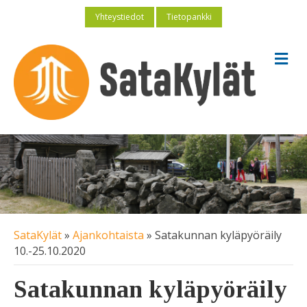
Yhteystiedot
Tietopankki
V
a
l
i
k
k
o
SataKylät
»
Ajankohtaista
»
Satakunnan kyläpyöräily
10.-25.10.2020
Satakunnan kyläpyöräily