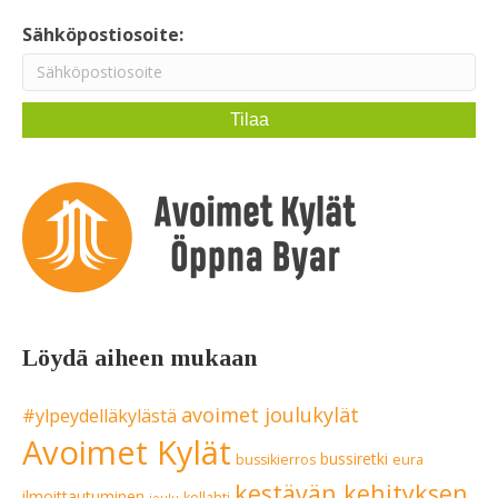
Sähköpostiosoite:
Löydä aiheen mukaan
avoimet joulukylät
#ylpeydelläkylästä
Avoimet Kylät
bussiretki
bussikierros
eura
kestävän kehityksen
ilmoittautuminen
kellahti