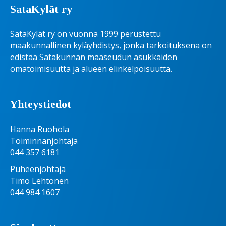
SataKylät ry
SataKylät ry on vuonna 1999 perustettu
maakunnallinen kyläyhdistys, jonka tarkoituksena on
edistää Satakunnan maaseudun asukkaiden
omatoimisuutta ja alueen elinkelpoisuutta.
Yhteystiedot
Hanna Ruohola
Toiminnanjohtaja
044 357 6181
Puheenjohtaja
Timo Lehtonen
044 984 1607