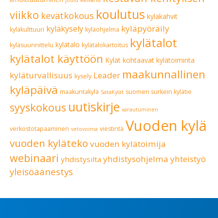
joulu
koulutus
viikko
kevätkokous
kyläkahvit
kyläpyöräily
kyläkysely
kyläkulttuuri
kyläohjelma
kylätalot
kylätalo
kyläsuunnittelu
kylätalokartoitus
kylätalot käyttöön
Kylät kohtaavat
kylätoiminta
maakunnallinen
kyläturvallisuus
Leader
kysely
kyläpäivä
maakuntakylä
suomen surkein kylätie
SataKylät
uutiskirje
syyskokous
varautuminen
Vuoden kylä
verkostotapaaminen
viestintä
vetovoima
vuoden kyläteko
vuoden kylätoimija
webinaari
yhdistysohjelma
yhteistyö
yhdistysilta
yleisöäänestys