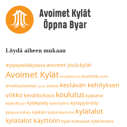
Löydä aiheen mukaan
avoimet joulukylät
#ylpeydelläkylästä
Avoimet Kylät
bussiretki
bussikierros
eura
kestävän kehityksen
ilmoittautuminen
kellahti
joulu
koulutus
viikko
kevätkokous
kyläkahvit
kyläpyöräily
kyläkysely
kyläkulttuuri
kyläohjelma
kylätalot
kylätalo
kyläsuunnittelu
kylätalokartoitus
kylätalot käyttöön
Kylät kohtaavat
kylätoiminta