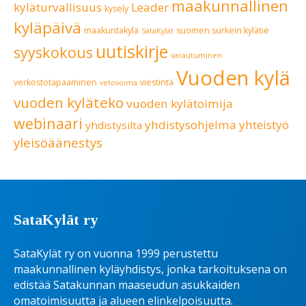
maakunnallinen
kyläturvallisuus
Leader
kysely
kyläpäivä
maakuntakylä
suomen surkein kylätie
SataKylät
uutiskirje
syyskokous
varautuminen
Vuoden kylä
verkostotapaaminen
viestintä
vetovoima
vuoden kyläteko
vuoden kylätoimija
webinaari
yhdistysohjelma
yhteistyö
yhdistysilta
yleisöäänestys
SataKylät ry
SataKylät ry on vuonna 1999 perustettu
maakunnallinen kyläyhdistys, jonka tarkoituksena on
edistää Satakunnan maaseudun asukkaiden
omatoimisuutta ja alueen elinkelpoisuutta.