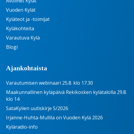
Avoimet Kylät
Vuoden Kylät
Kyläteot ja -toimijat
Kyläkohteita
Varautuva Kylä
Blogi
Ajankohtaista
Varautumisen webinaari 25.8. klo 17.30
Maakunnallinen kyläpäivä Rekikosken kylätalolla 29.8.
klo 14
SataKylien uutiskirje 5/2026
Irjanne-Huhta-Mullila on Vuoden Kylä 2026
Kyläradio-info