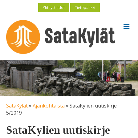
Yhteystiedot
Tietopankki
V
a
l
i
k
k
o
SataKylät
»
Ajankohtaista
»
SataKylien uutiskirje
5/2019
SataKylien uutiskirje