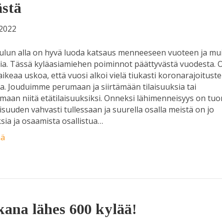
ästä
.2022
ulun alla on hyvä luoda katsaus menneeseen vuoteen ja mui
ia. Tässä kyläasiamiehen poiminnot päättyvästä vuodesta. 
aikeaa uskoa, että vuosi alkoi vielä tiukasti koronarajoitust
a. Jouduimme perumaan ja siirtämään tilaisuuksia tai
aan niitä etätilaisuuksiksi. Onneksi lähimenneisyys on tuo
lisuuden vahvasti tullessaan ja suurella osalla meistä on jo
sia ja osaamista osallistua…
ää
ana lähes 600 kylää!