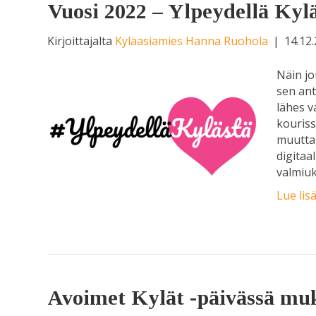
Vuosi 2022 – Ylpeydellä Kyl
Kirjoittajalta
Kyläasiamies Hanna Ruohola
|
14.12
Näin jo
sen ant
lähes v
kouriss
muuttam
digitaa
valmiuk
Lue lis
Avoimet Kylät -päivässä muk