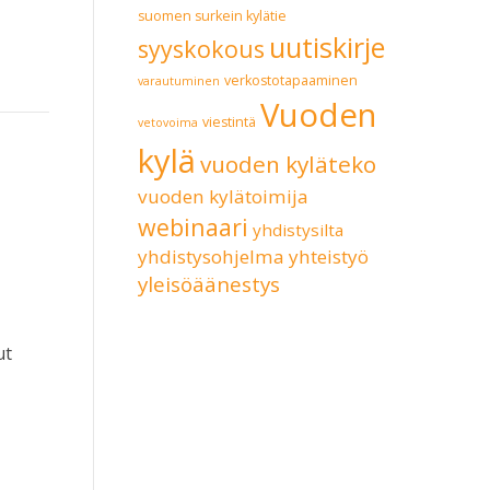
suomen surkein kylätie
uutiskirje
syyskokous
verkostotapaaminen
varautuminen
Vuoden
viestintä
vetovoima
kylä
vuoden kyläteko
vuoden kylätoimija
webinaari
yhdistysilta
yhdistysohjelma
yhteistyö
yleisöäänestys
ut