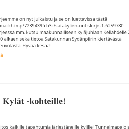
rjeemme on nyt julkaistu ja se on luettavissa tästä
/mailchi.mp/7239439fcb3c/satakylien-uutiskirje-1-6259780
rjeessä mm. kutsu maakunnalliseen kyläjuhlaan Kellahdelle 2
30 alkaen sekä tietoa Satakunnan Sydänpiirin kiertävästä
uvolasta. Hyvää kesää!
ää
 Kylät -kohteille!
iitos kaikille tapahtumia järjestäneille kylille! Tunnelmapaloj