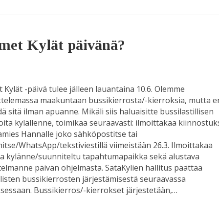
oimet Kylät päivänä?
 Kylät -päivä tulee jälleen lauantaina 10.6. Olemme
ttelemassa maakuntaan bussikierrosta/-kierroksia, mutta
dä sitä ilman apuanne. Mikäli siis haluaisitte bussilastillisen
ijoita kylällenne, toimikaa seuraavasti: ilmoittakaa kiinnostu
amies Hannalle joko sähköpostitse tai
itse/WhatsApp/tekstiviestillä viimeistään 26.3. Ilmoittakaa
a kylänne/suunniteltu tapahtumapaikka sekä alustava
elmanne päivän ohjelmasta. SataKylien hallitus päättää
isten bussikierrosten järjestämisestä seuraavassa
essaan. Bussikierros/-kierrokset järjestetään,…