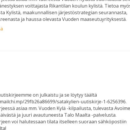
änestyksen voittajasta Rikantilan koulun kylistä. Tietoa myö
ta Kylistä, maakunnallisen järjestöstrategian seurannasta,
reenasta ja haussa olevasta Vuoden maaseutuyrityksestä.
ää
utiskirjeemme on julkaistu ja se löytyy täältä
/mailchi.mp/29fb26a86699/satakylien-uutiskirje-1-6256396.
rjeessä asiaa mm. Vuoden Kylä -kilpailusta, tulevasta Avoime
päivästä ja juuri avautuneesta Talo Maalta -palvelusta.
rjeen voi halutessaan tilata itselleen suoraan sähköpostiin
lta!