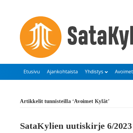
Etusivu
Ajankohtaista
Yhdistys
Avoimet
Artikkelit tunnisteilla ‘Avoimet Kylät’
SataKylien uutiskirje 6/2023