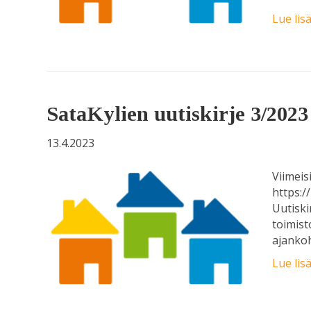
Lue lis
SataKylien uutiskirje 3/2023
13.4.2023
Viimeis
https:/
Uutiski
toimist
ajankoh
Lue lis