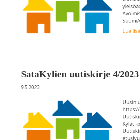
yleisöä
Avoimis
SuomiA
Lue lis
SataKylien uutiskirje 4/2023
9.5.2023
Uusin u
https:/
Uutiski
Kylät -
Uutiski
etusivu