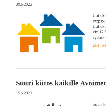
30.6.2023
Uutiski
https:/
Uutiski
klo 17.
sydänne
Lue lis
Suuri kiitos kaikille Avoimet
15.6.2023
Suuri k