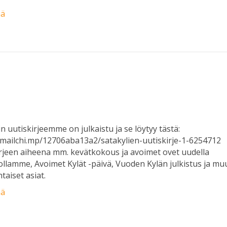
ää
in uutiskirjeemme on julkaistu ja se löytyy tästä:
/mailchi.mp/12706aba13a2/satakylien-uutiskirje-1-6254712
rjeen aiheena mm. kevätkokous ja avoimet ovet uudella
ollamme, Avoimet Kylät -päivä, Vuoden Kylän julkistus ja mu
taiset asiat.
ää