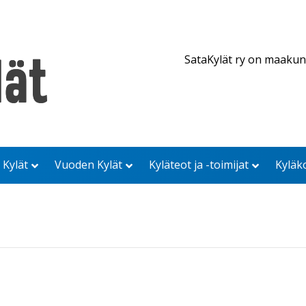
SataKylät ry on maakun
 Kylät
Vuoden Kylät
Kyläteot ja -toimijat
Kyläk