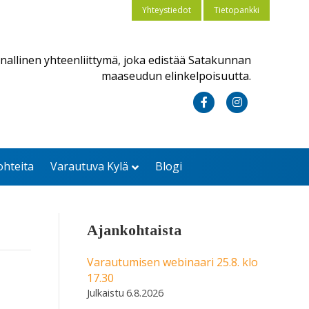
Yhteystiedot
Tietopankki
nallinen yhteenliittymä, joka edistää Satakunnan
maaseudun elinkelpoisuutta.
F
I
a
n
c
s
ohteita
Varautuva Kylä
Blogi
e
t
b
a
o
g
Ajankohtaista
o
r
k
a
Varautumisen webinaari 25.8. klo
17.30
m
6.8.2026