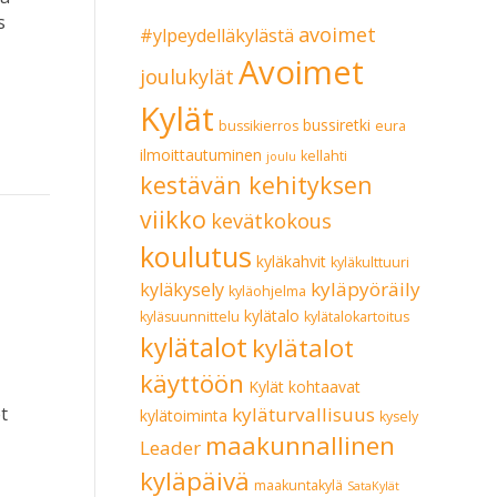
s
avoimet
#ylpeydelläkylästä
Avoimet
joulukylät
Kylät
bussiretki
bussikierros
eura
ilmoittautuminen
kellahti
joulu
kestävän kehityksen
viikko
kevätkokous
koulutus
kyläkahvit
kyläkulttuuri
kyläpyöräily
kyläkysely
kyläohjelma
kylätalo
kyläsuunnittelu
kylätalokartoitus
kylätalot
kylätalot
käyttöön
Kylät kohtaavat
kyläturvallisuus
t
kylätoiminta
kysely
maakunnallinen
Leader
kyläpäivä
maakuntakylä
SataKylät