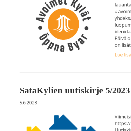
lauanta
#avoime
yhdeksä
luopuma
ideoida
Päivä o
on lisä
Lue lis
SataKylien uutiskirje 5/2023
5.6.2023
Viimeis
https:/
Uutiski