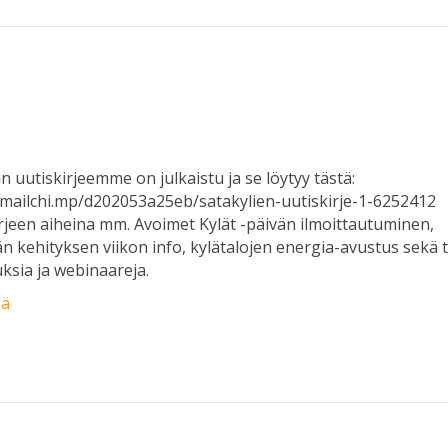
in uutiskirjeemme on julkaistu ja se löytyy tästä:
/mailchi.mp/d202053a25eb/satakylien-uutiskirje-1-6252412
rjeen aiheina mm. Avoimet Kylät -päivän ilmoittautuminen,
n kehityksen viikon info, kylätalojen energia-avustus sekä t
ksia ja webinaareja.
ää