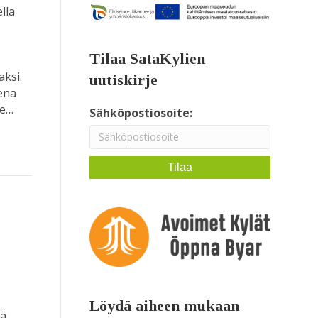
lla
Tilaa SataKylien
aksi.
uutiskirje
eena
le…
Sähköpostiosoite:
Löydä aiheen mukaan
kä