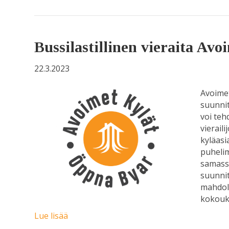
Bussilastillinen vieraita Av
22.3.2023
Avoimet
suunni
voi teh
vierail
kyläasi
puhelim
samass
suunnit
mahdoll
kokouks
Lue lisää