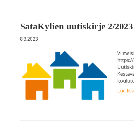
SataKylien uutiskirje 2/2023
8.3.2023
Viimeis
https:/
Uutiski
Kestävä
koulutu
Lue lis