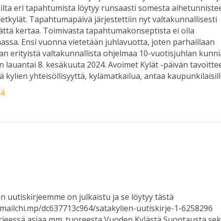
ilta eri tapahtumista löytyy runsaasti somesta aihetunnistee
tkylät. Tapahtumapäivä järjestettiin nyt valtakunnallisesti
ttä kertaa. Toimivasta tapahtumakonseptista ei olla
ssa. Ensi vuonna vietetään juhlavuotta, joten parhaillaan
an erityistä valtakunnallista ohjelmaa 10-vuotisjuhlan kunni
n lauantai 8. kesäkuuta 2024. Avoimet Kylät -päivän tavoitt
tä kylien yhteisöllisyyttä, kylämatkailua, antaa kaupunkilaisil
ää
in uutiskirjeemme on julkaistu ja se löytyy tästä
/mailchi.mp/dc637713c964/satakylien-uutiskirje-1-6258296
rjeessä asiaa mm. tuoreesta Vuoden Kylästä Suontausta se