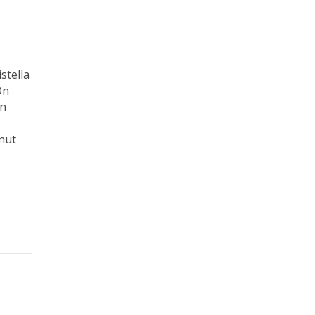
stella
On
en
nut