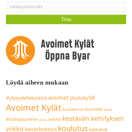
Löydä aiheen mukaan
avoimet joulukylät
#ylpeydelläkylästä
Avoimet Kylät
bussiretki
bussikierros
eura
kestävän kehityksen
ilmoittautuminen
kellahti
joulu
koulutus
viikko
kevätkokous
kyläkahvit