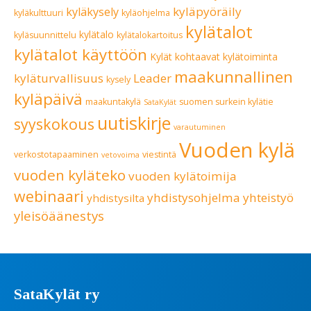
kyläpyöräily
kyläkysely
kyläkulttuuri
kyläohjelma
kylätalot
kylätalo
kyläsuunnittelu
kylätalokartoitus
kylätalot käyttöön
Kylät kohtaavat
kylätoiminta
maakunnallinen
kyläturvallisuus
Leader
kysely
kyläpäivä
maakuntakylä
suomen surkein kylätie
SataKylät
uutiskirje
syyskokous
varautuminen
Vuoden kylä
verkostotapaaminen
viestintä
vetovoima
vuoden kyläteko
vuoden kylätoimija
webinaari
yhdistysohjelma
yhteistyö
yhdistysilta
yleisöäänestys
SataKylät ry