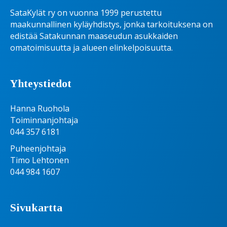
SataKylät ry on vuonna 1999 perustettu
maakunnallinen kyläyhdistys, jonka tarkoituksena on
edistää Satakunnan maaseudun asukkaiden
omatoimisuutta ja alueen elinkelpoisuutta.
Yhteystiedot
Hanna Ruohola
Toiminnanjohtaja
044 357 6181
Puheenjohtaja
Timo Lehtonen
044 984 1607
Sivukartta