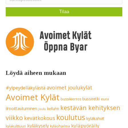
Löydä aiheen mukaan
avoimet joulukylät
#ylpeydelläkylästä
Avoimet Kylät
bussiretki
bussikierros
eura
kestävän kehityksen
ilmoittautuminen
kellahti
joulu
koulutus
viikko
kevätkokous
kyläkahvit
kyläpyöräily
kyläkysely
kyläkulttuuri
kyläohjelma