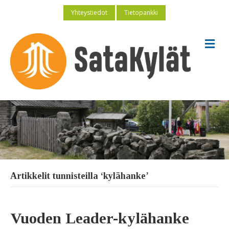
Yhteystiedot
Tietopankki
V
a
l
i
k
k
o
Artikkelit tunnisteilla ‘kylähanke’
Vuoden Leader-kylähanke