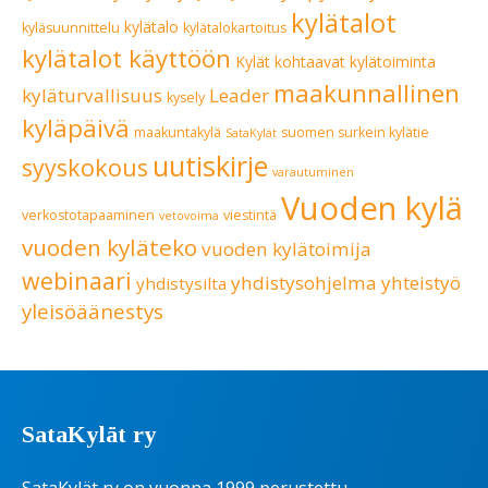
kylätalot
kylätalo
kyläsuunnittelu
kylätalokartoitus
kylätalot käyttöön
Kylät kohtaavat
kylätoiminta
maakunnallinen
kyläturvallisuus
Leader
kysely
kyläpäivä
maakuntakylä
suomen surkein kylätie
SataKylät
uutiskirje
syyskokous
varautuminen
Vuoden kylä
verkostotapaaminen
viestintä
vetovoima
vuoden kyläteko
vuoden kylätoimija
webinaari
yhdistysohjelma
yhteistyö
yhdistysilta
yleisöäänestys
SataKylät ry