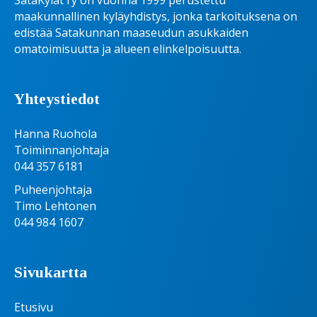
SataKylät ry on vuonna 1999 perustettu
maakunnallinen kyläyhdistys, jonka tarkoituksena on
edistää Satakunnan maaseudun asukkaiden
omatoimisuutta ja alueen elinkelpoisuutta.
Yhteystiedot
Hanna Ruohola
Toiminnanjohtaja
044 357 6181
Puheenjohtaja
Timo Lehtonen
044 984 1607
Sivukartta
Etusivu