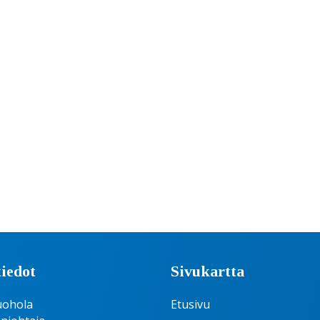
iedot
Sivukartta
uohola
Etusivu