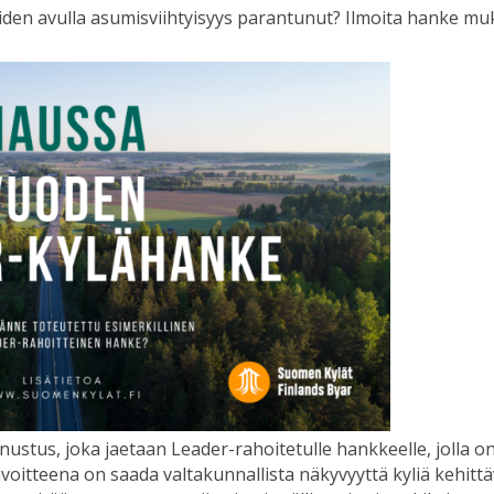
den avulla asumisviihtyisyys parantunut? Ilmoita hanke m
stus, joka jaetaan Leader-rahoitetulle hankkeelle, jolla o
oitteena on saada valtakunnallista näkyvyyttä kyliä kehittäv