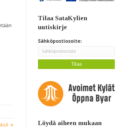
Tilaa SataKylien
etään
uutiskirje
Sähköpostiosoite:
Löydä aiheen mukaan
ksi! →