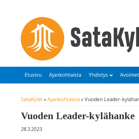
Etusivu
Ajankohtaista
Yhdistys
Avoimet
SataKylät
»
Ajankohtaista
»
Vuoden Leader-kyläha
Vuoden Leader-kylähanke
28.3.2023