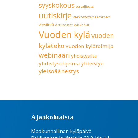
syyskokous
turvallisuus
uutiskirje
verkostotapaaminen
viestintä
virtuaaliset kyläkahvit
Vuoden kylä
vuoden
kyläteko
vuoden kylätoimija
webinaari
yhdistysilta
yhdistysohjelma
yhteistyö
yleisöäänestys
Ajankohtaista
Maakunnallinen kyläpäivä