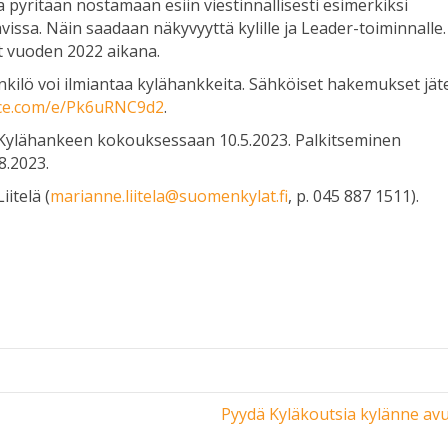
a pyritään nostamaan esiin viestinnällisesti esimerkiksi
issa. Näin saadaan näkyvyyttä kylille ja Leader-toiminnalle.
yt vuoden 2022 aikana.
nkilö voi ilmiantaa kylähankkeita. Sähköiset hakemukset jät
fice.com/e/Pk6uRNC9d2
.
-Kylähankeen kokouksessaan 10.5.2023. Palkitseminen
8.2023.
itelä (
marianne.liitela@suomenkylat.fi
, p. 045 887 1511).
Pyydä Kyläkoutsia kylänne avu