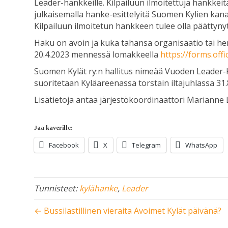
Leader-hankkeille. Kilpailuun ilmoitettuja hankkeit
julkaisemalla hanke-esittelyitä Suomen Kylien kanav
Kilpailuun ilmoitetun hankkeen tulee olla päättyn
Haku on avoin ja kuka tahansa organisaatio tai he
20.4.2023 mennessä lomakkeella
https://forms.of
Suomen Kylät ry:n hallitus nimeää Vuoden Leader
suoritetaan Kyläareenassa torstain iltajuhlassa 31.
Lisätietoja antaa järjestökoordinaattori Marianne Li
Jaa kaverille:
Facebook
X
Telegram
WhatsApp
Tunnisteet:
kylähanke
,
Leader
← Bussilastillinen vieraita Avoimet Kylät päivänä?