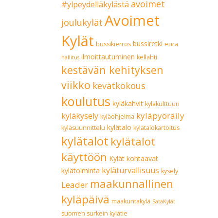
avoimet
#ylpeydelläkylästä
Avoimet
joulukylät
Kylät
bussiretki
bussikierros
eura
ilmoittautuminen
kellahti
hallitus
kestävän kehityksen
viikko
kevätkokous
koulutus
kyläkahvit
kyläkulttuuri
kyläpyöräily
kyläkysely
kyläohjelma
kylätalo
kyläsuunnittelu
kylätalokartoitus
kylätalot
kylätalot
käyttöön
Kylät kohtaavat
kyläturvallisuus
kylätoiminta
kysely
maakunnallinen
Leader
kyläpäivä
maakuntakylä
SataKylät
suomen surkein kylätie