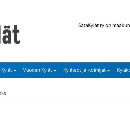
SataKylät ry on maakun
 Kylät
Vuoden Kylät
Kyläteot ja -toimijat
Kyläk
nke