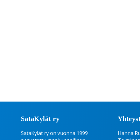
SataKylät ry
Yhteyst
SataKylät ry on vuonna 1999
Hanna R