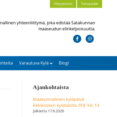
Yhteystiedot
Tietopankki
nallinen yhteenliittymä, joka edistää Satakunnan
maaseudun elinkelpoisuutta.
F
I
a
n
c
s
ohteita
Varautuva Kylä
Blogi
e
t
b
a
o
g
Ajankohtaista
o
r
k
a
Maakunnallinen kyläpäivä
Rekikosken kylätalolla 29.8. klo 14
m
17.6.2026