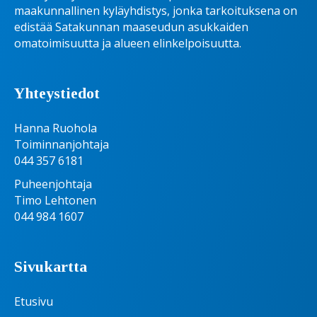
maakunnallinen kyläyhdistys, jonka tarkoituksena on
edistää Satakunnan maaseudun asukkaiden
omatoimisuutta ja alueen elinkelpoisuutta.
Yhteystiedot
Hanna Ruohola
Toiminnanjohtaja
044 357 6181
Puheenjohtaja
Timo Lehtonen
044 984 1607
Sivukartta
Etusivu