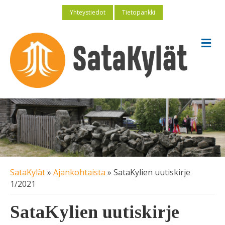
Yhteystiedot
Tietopankki
V
a
l
i
k
k
o
SataKylät
»
Ajankohtaista
»
SataKylien uutiskirje
1/2021
SataKylien uutiskirje