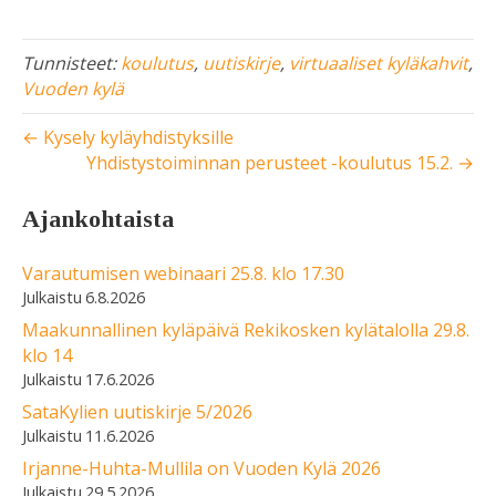
Tunnisteet:
koulutus
,
uutiskirje
,
virtuaaliset kyläkahvit
,
Vuoden kylä
← Kysely kyläyhdistyksille
Yhdistystoiminnan perusteet -koulutus 15.2. →
Ajankohtaista
Varautumisen webinaari 25.8. klo 17.30
6.8.2026
Maakunnallinen kyläpäivä Rekikosken kylätalolla 29.8.
klo 14
17.6.2026
SataKylien uutiskirje 5/2026
11.6.2026
Irjanne-Huhta-Mullila on Vuoden Kylä 2026
29.5.2026