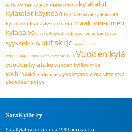
kylätalot
kylätalo
kyläsuunnittelu
kylätalokartoitus
kylätalot käyttöön
Kylät kohtaavat
kylätoiminta
maakunnallinen
kyläturvallisuus
Leader
kysely
kyläpäivä
maakuntakylä
suomen surkein kylätie
SataKylät
uutiskirje
syyskokous
varautuminen
Vuoden kylä
verkostotapaaminen
viestintä
vetovoima
vuoden kyläteko
vuoden kylätoimija
webinaari
yhdistysohjelma
yhteistyö
yhdistysilta
yleisöäänestys
SataKylät ry
SataKylät ry on vuonna 1999 perustettu