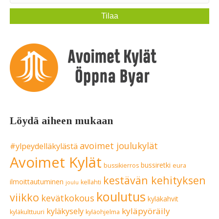
Löydä aiheen mukaan
avoimet joulukylät
#ylpeydelläkylästä
Avoimet Kylät
bussiretki
bussikierros
eura
kestävän kehityksen
ilmoittautuminen
kellahti
joulu
koulutus
viikko
kevätkokous
kyläkahvit
kyläpyöräily
kyläkysely
kyläkulttuuri
kyläohjelma