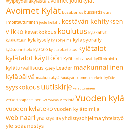
avoimet joulukylät
#ylpeydelläkylästä
Avoimet Kylät
bussiretki
bussikierros
eura
kestävän kehityksen
ilmoittautuminen
kellahti
joulu
koulutus
viikko
kevätkokous
kyläkahvit
kyläpyöräily
kyläkysely
kyläkulttuuri
kyläohjelma
kylätalot
kylätalo
kyläsuunnittelu
kylätalokartoitus
kylätalot käyttöön
Kylät kohtaavat
kylätoiminta
maakunnallinen
kyläturvallisuus
Leader
kysely
kyläpäivä
maakuntakylä
suomen surkein kylätie
SataKylät
uutiskirje
syyskokous
varautuminen
Vuoden kylä
verkostotapaaminen
viestintä
vetovoima
vuoden kyläteko
vuoden kylätoimija
webinaari
yhdistysohjelma
yhteistyö
yhdistysilta
yleisöäänestys