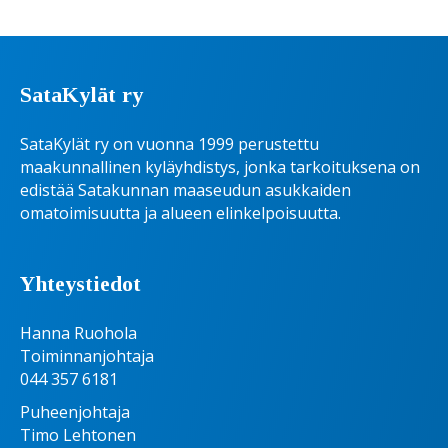
SataKylät ry
SataKylät ry on vuonna 1999 perustettu
maakunnallinen kyläyhdistys, jonka tarkoituksena on
edistää Satakunnan maaseudun asukkaiden
omatoimisuutta ja alueen elinkelpoisuutta.
Yhteystiedot
Hanna Ruohola
Toiminnanjohtaja
044 357 6181
Puheenjohtaja
Timo Lehtonen