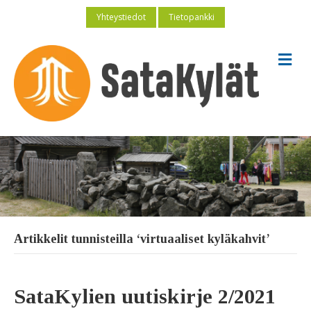
Yhteystiedot
Tietopankki
V
a
l
i
k
k
o
Artikkelit tunnisteilla ‘virtuaaliset kyläkahvit’
SataKylien uutiskirje 2/2021