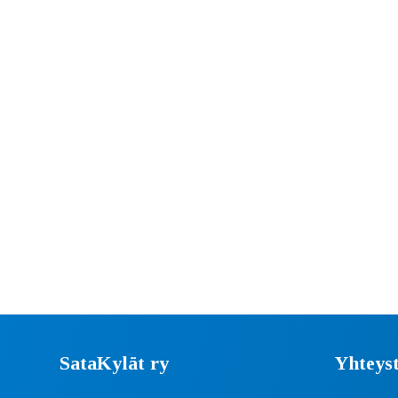
SataKylät ry
Yhteyst