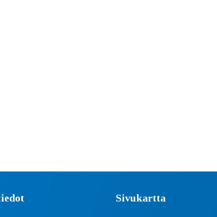
iedot
Sivukartta