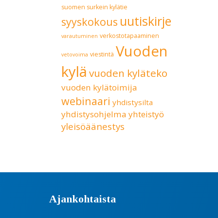
suomen surkein kylätie
uutiskirje
syyskokous
verkostotapaaminen
varautuminen
Vuoden
viestintä
vetovoima
kylä
vuoden kyläteko
vuoden kylätoimija
webinaari
yhdistysilta
yhdistysohjelma
yhteistyö
yleisöäänestys
Ajankohtaista