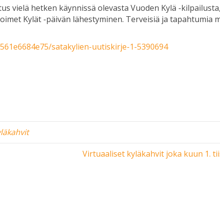
us vielä hetken käynnissä olevasta Vuoden Kylä -kilpailusta
Avoimet Kylät -päivän lähestyminen. Terveisiä ja tapahtumia 
/f561e6684e75/satakylien-uutiskirje-1-5390694
yläkahvit
Virtuaaliset kyläkahvit joka kuun 1. ti