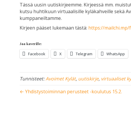
Tässä uusin uutiskirjeemme. Kirjeessä mm. muistut
kutsu huhtikuun virtuaalisille kyläkahveille sekä 
kumppaneiltamme.
Kirjeen pääset lukemaan tästä:
https://mailchi.mp
Jaa kaverille:
Facebook
X
Telegram
WhatsApp
Tunnisteet:
Avoimet Kylät
,
uutiskirje
,
virtuaaliset k
← Yhdistystoiminnan perusteet -koulutus 15.2.