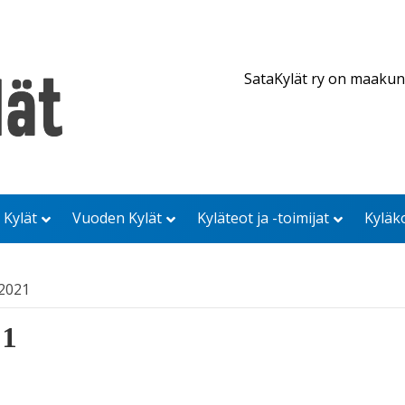
SataKylät ry on maakun
 Kylät
Vuoden Kylät
Kyläteot ja -toimijat
Kyläk
/2021
21