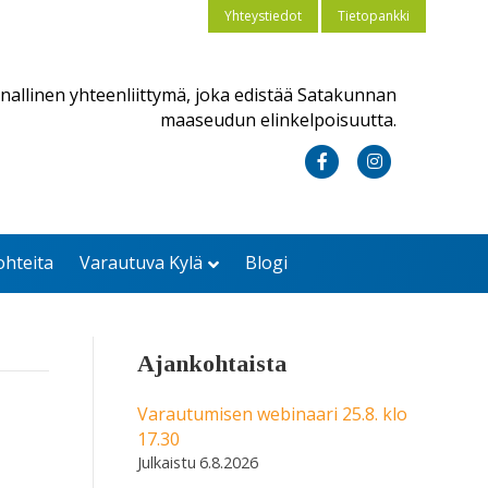
Yhteystiedot
Tietopankki
nallinen yhteenliittymä, joka edistää Satakunnan
maaseudun elinkelpoisuutta.
F
I
a
n
c
s
ohteita
Varautuva Kylä
Blogi
e
t
b
a
o
g
Ajankohtaista
o
r
k
a
Varautumisen webinaari 25.8. klo
17.30
m
6.8.2026