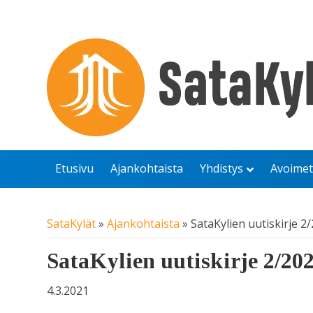
Etusivu
Ajankohtaista
Yhdistys
Avoimet
SataKylät
»
Ajankohtaista
»
SataKylien uutiskirje 2
SataKylien uutiskirje 2/20
4.3.2021