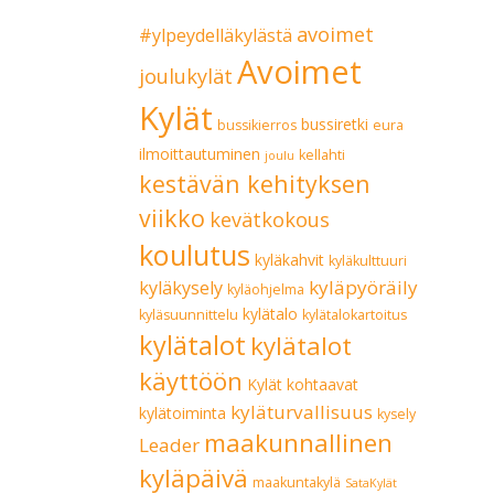
avoimet
#ylpeydelläkylästä
Avoimet
joulukylät
Kylät
bussiretki
bussikierros
eura
ilmoittautuminen
kellahti
joulu
kestävän kehityksen
viikko
kevätkokous
koulutus
kyläkahvit
kyläkulttuuri
kyläpyöräily
kyläkysely
kyläohjelma
kylätalo
kyläsuunnittelu
kylätalokartoitus
kylätalot
kylätalot
käyttöön
Kylät kohtaavat
kyläturvallisuus
kylätoiminta
kysely
maakunnallinen
Leader
kyläpäivä
maakuntakylä
SataKylät