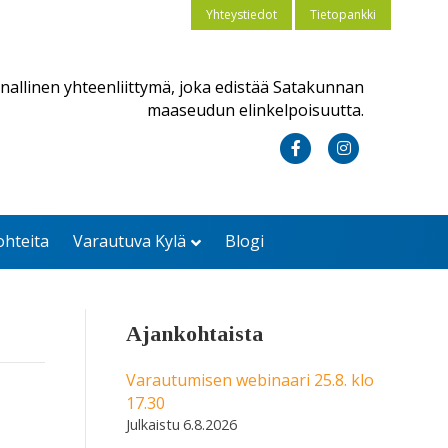
Yhteystiedot
Tietopankki
nallinen yhteenliittymä, joka edistää Satakunnan
maaseudun elinkelpoisuutta.
F
I
a
n
c
s
ohteita
Varautuva Kylä
Blogi
e
t
b
a
o
g
Ajankohtaista
o
r
k
a
Varautumisen webinaari 25.8. klo
17.30
m
6.8.2026