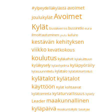
avoimet
#ylpeydelläkylästä
Avoimet
joulukylät
Kylät
bussiretki
bussikierros
eura
ilmoittautuminen
kellahti
joulu
kestävän kehityksen
viikko
kevätkokous
koulutus
kyläkahvit
kyläkulttuuri
kyläpyöräily
kyläkysely
kyläohjelma
kylätalo
kyläsuunnittelu
kylätalokartoitus
kylätalot
kylätalot
käyttöön
Kylät kohtaavat
kyläturvallisuus
kylätoiminta
kysely
maakunnallinen
Leader
kyläpäivä
maakuntakylä
SataKylät