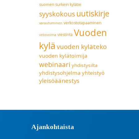
suomen surkein kylätie
uutiskirje
syyskokous
verkostotapaaminen
varautuminen
Vuoden
viestintä
vetovoima
kylä
vuoden kyläteko
vuoden kylätoimija
webinaari
yhdistysilta
yhdistysohjelma
yhteistyö
yleisöäänestys
Ajankohtaista