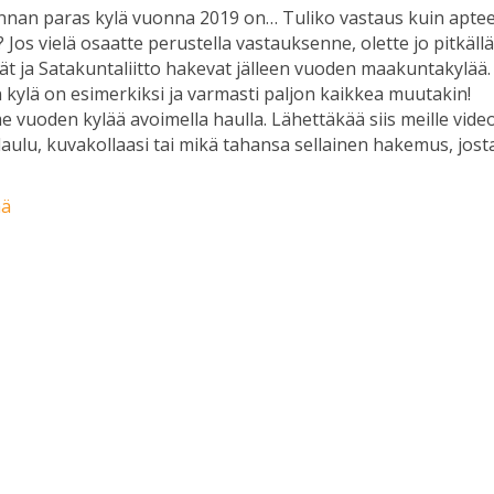
nnan paras kylä vuonna 2019 on… Tuliko vastaus kuin apte
ä? Jos vielä osaatte perustella vastauksenne, olette jo pitkällä
ät ja Satakuntaliitto hakevat jälleen vuoden maakuntakylää.
kylä on esimerkiksi ja varmasti paljon kaikkea muutakin!
vuoden kylää avoimella haulla. Lähettäkää siis meille video
 laulu, kuvakollaasi tai mikä tahansa sellainen hakemus, jost
ää