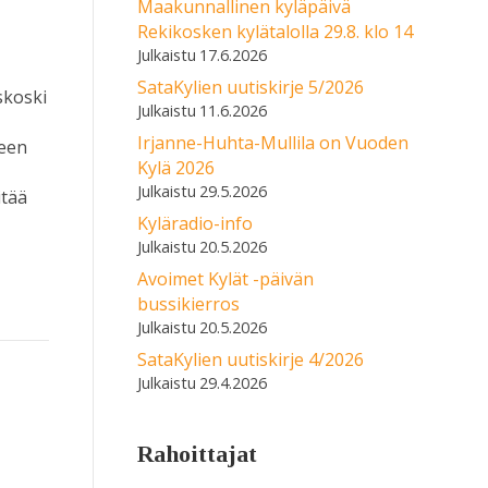
Maakunnallinen kyläpäivä
Rekikosken kylätalolla 29.8. klo 14
17.6.2026
SataKylien uutiskirje 5/2026
skoski
11.6.2026
Irjanne-Huhta-Mullila on Vuoden
teen
Kylä 2026
29.5.2026
itää
Kyläradio-info
20.5.2026
Avoimet Kylät -päivän
bussikierros
20.5.2026
SataKylien uutiskirje 4/2026
29.4.2026
Rahoittajat