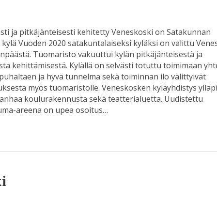
ti ja pitkäjänteisesti kehitetty Veneskoski on Satakunnan
kylä Vuoden 2020 satakuntalaiseksi kyläksi on valittu Vene
päästä. Tuomaristo vakuuttui kylän pitkäjänteisestä ja
ta kehittämisestä. Kylällä on selvästi totuttu toimimaan yh
 puhaltaen ja hyvä tunnelma sekä toiminnan ilo välittyivät
sesta myös tuomaristolle. Veneskosken kyläyhdistys ylläp
anhaa koulurakennusta sekä teatterialuetta. Uudistettu
uma-areena on upea osoitus…
i