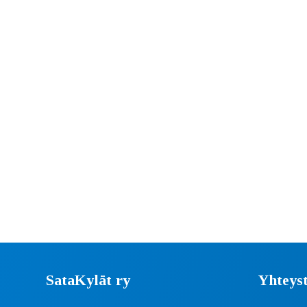
SataKylät ry
Yhteyst