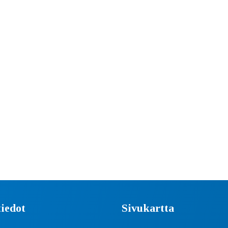
iedot
Sivukartta