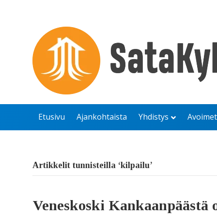
Etusivu
Ajankohtaista
Yhdistys
Avoimet
Artikkelit tunnisteilla ‘kilpailu’
Veneskoski Kankaanpäästä o