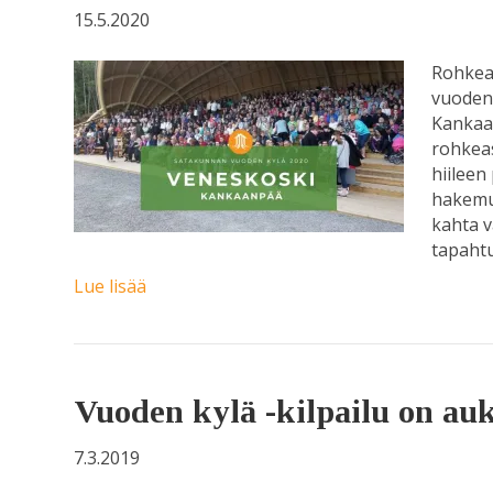
15.5.2020
Rohkeas
vuoden 
Kankaan
rohkeas
hiileen
hakemuk
kahta v
tapaht
Lue lisää
Vuoden kylä -kilpailu on auk
7.3.2019