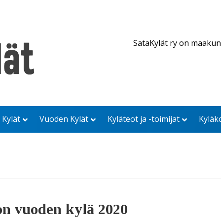
SataKylät ry on maakun
 Kylät
Vuoden Kylät
Kyläteot ja -toimijat
Kyläk
n vuoden kylä 2020