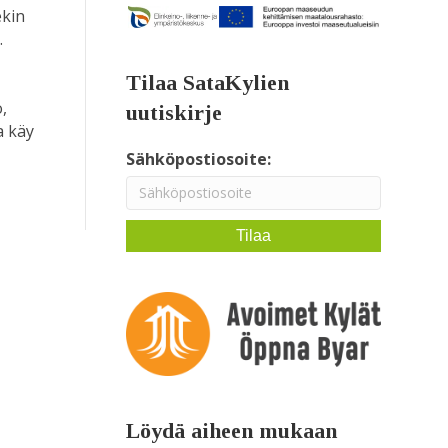
ekin
.
Tilaa SataKylien
,
uutiskirje
a käy
Sähköpostiosoite:
Löydä aiheen mukaan