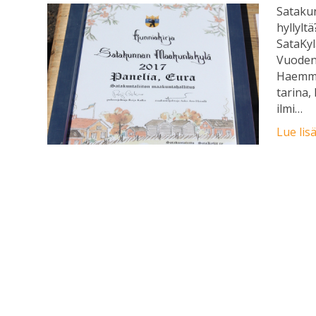
Sataku
hyllylt
SataKyl
Vuoden 
Haemme 
tarina,
ilmi…
Lue lis