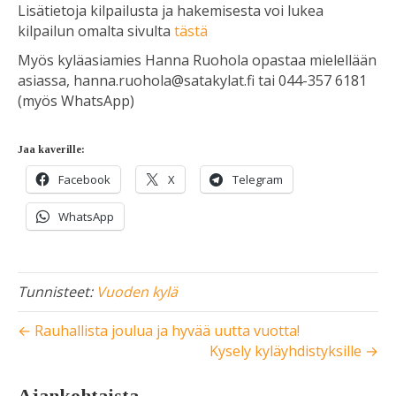
Lisätietoja kilpailusta ja hakemisesta voi lukea
kilpailun omalta sivulta
tästä
Myös kyläasiamies Hanna Ruohola opastaa mielellään
asiassa, hanna.ruohola@satakylat.fi tai 044-357 6181
(myös WhatsApp)
Jaa kaverille:
Facebook
X
Telegram
WhatsApp
Tunnisteet:
Vuoden kylä
← Rauhallista joulua ja hyvää uutta vuotta!
Kysely kyläyhdistyksille →
Ajankohtaista