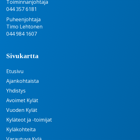
Toiminnanjohtaja
044 357 6181
Puheenjohtaja
Timo Lehtonen
044 984 1607
Sivukartta
Etusivu
Ajankohtaista
Yhdistys
Avoimet Kylät
Vuoden Kylät
Kyläteot ja -toimijat
Kyläkohteita
Varautuva Kylä