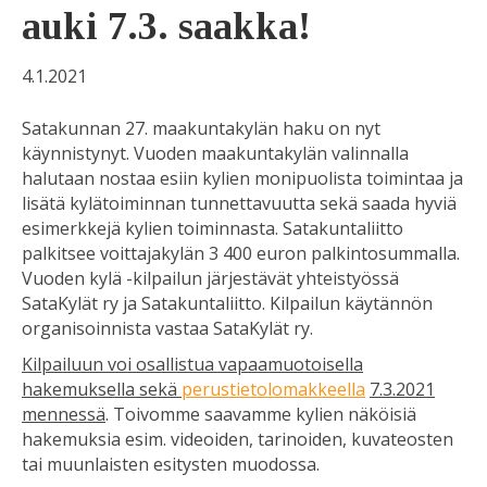
auki 7.3. saakka!
4.1.2021
Satakunnan 27. maakuntakylän haku on nyt
käynnistynyt. Vuoden maakuntakylän valinnalla
halutaan nostaa esiin kylien monipuolista toimintaa ja
lisätä kylätoiminnan tunnettavuutta sekä saada hyviä
esimerkkejä kylien toiminnasta. Satakuntaliitto
palkitsee voittajakylän 3 400 euron palkintosummalla.
Vuoden kylä -kilpailun järjestävät yhteistyössä
SataKylät ry ja Satakuntaliitto. Kilpailun käytännön
organisoinnista vastaa SataKylät ry.
Kilpailuun voi osallistua vapaamuotoisella
hakemuksella sekä
perustietolomakkeella
7.3.2021
mennessä
. Toivomme saavamme kylien näköisiä
hakemuksia esim. videoiden, tarinoiden, kuvateosten
tai muunlaisten esitysten muodossa.