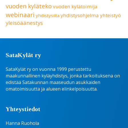
vuoden kyläteko
vuoden kylätoimija
webinaari
yhdistysohjelma
yhteistyö
yhdistysilta
yleisöäänestys
SataKylät ry
SataKylät ry on vuonna 1999 perustettu
maakunnallinen kyläyhdistys, jonka tarkoituksena on
edistää Satakunnan maaseudun asukkaiden
omatoimisuutta ja alueen elinkelpoisuutta.
Yhteystiedot
Hanna Ruohola