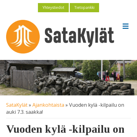
Yhteystiedot
Tietopankki
V
a
l
i
k
k
o
SataKylät
»
Ajankohtaista
»
Vuoden kylä -kilpailu on
auki 7.3. saakka!
Vuoden kylä -kilpailu on