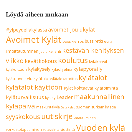
Löydä aiheen mukaan
avoimet joulukylät
#ylpeydelläkylästä
Avoimet Kylät
bussiretki
bussikierros
eura
kestävän kehityksen
ilmoittautuminen
kellahti
joulu
koulutus
viikko
kevätkokous
kyläkahvit
kyläpyöräily
kyläkysely
kyläkulttuuri
kyläohjelma
kylätalot
kylätalo
kyläsuunnittelu
kylätalokartoitus
kylätalot käyttöön
Kylät kohtaavat
kylätoiminta
maakunnallinen
kyläturvallisuus
Leader
kysely
kyläpäivä
maakuntakylä
suomen surkein kylätie
SataKylät
uutiskirje
syyskokous
varautuminen
Vuoden kylä
verkostotapaaminen
viestintä
vetovoima